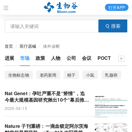
打开APP
搜索
首页
医疗器械
体外诊断
进展
市场
政策
人物
公司
会议
POCT
生物标志物
老药新用
精子
小鼠
乳腺癌
靶点
HIV
代谢健康
rsRNA
癌症模型
Nat Genet：孕吐严重不是“矫情”，迄
非特异性症状
蛋白质图谱
血浆
DNA碎片化
今最大规模基因研究揪出10个“幕后推
手”！
2026-04-15
超级老人
NK细胞
淀粉样蛋白
PET扫描
tau蛋白
TCF7L2基因
GDF15
呕吐
FDA
Nature 子刊重磅：一滴血锁定阿尔茨海