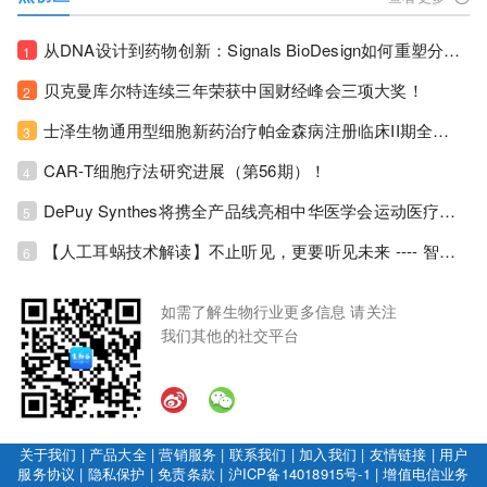
从DNA设计到药物创新：Signals BioDesign如何重塑分子生物学研发生态！
1
贝克曼库尔特连续三年荣获中国财经峰会三项大奖！
2
士泽生物通用型细胞新药治疗帕金森病注册临床II期全部入组完成！
3
CAR-T细胞疗法研究进展（第56期）！
4
DePuy Synthes将携全产品线亮相中华医学会运动医疗分会大会，加码布局中国运动医学创新赛道！
5
【人工耳蜗技术解读】不止听见，更要听见未来 ---- 智能耳蜗，开启人工耳蜗技术新纪元！
6
如需了解生物行业更多信息 请关注
我们其他的社交平台
关于我们
|
产品大全
|
营销服务
|
联系我们
|
加入我们
|
友情链接
|
用户
服务协议
|
隐私保护
|
免责条款
|
沪ICP备14018915号-1
|
增值电信业务