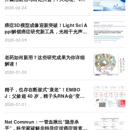
+主题演讲，3月26-27日北京召开！
2026-02-24
癌症3D模型成像迎新突破！Light Sci A
ppl解锁癌症研究新工具，光相干光声显
微镜结合AI实现精准分析
2026-02-09
老药如何新用？这些研究成果为你详细
解读！
2026-01-26
精子，也存在断崖式“衰老”！EMBO
J：父龄超 40 岁，精子头RNA会“变
长”，后代更易出现代谢异常和神经精神
2026-01-21
问题
Nat Commun：一管血揪出“隐形杀
手”，科学家破解非特异症状癌症筛查难