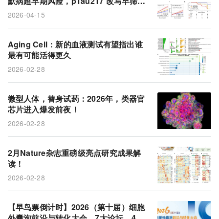
默病超早期风险，pTau217 改写早筛格
类器官芯片
湿疹
妊娠
DNA
二维细胞
局
2026-04-15
模拟药物
生态位
Aging Cell：新的血液测试有望指出谁
最有可能活得更久
2026-02-28
微型人体，替身试药：2026年，类器官
芯片进入爆发前夜！
2026-02-28
2月Nature杂志重磅级亮点研究成果解
读！
2026-02-28
【早鸟票倒计时】2026（第十届）细胞
外囊泡前沿与转化大会，7大论坛、40