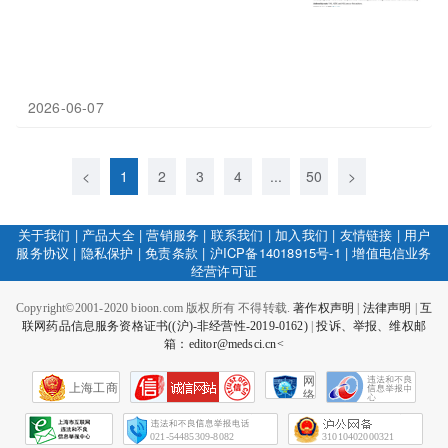
2026-06-07
<
1
2
3
4
...
50
>
关于我们
|
产品大全
|
营销服务
|
联系我们
|
加入我们
|
友情链接
|
用户
服务协议
|
隐私保护
|
免责条款
|
沪ICP备14018915号-1
|
增值电信业务
经营许可证
Copyright©2001-2020 bioon.com 版权所有 不得转载.
著作权声明
|
法律声明
|
互
联网药品信息服务资格证书((沪)-非经营性-2019-0162)
|
投诉、举报、维权邮
箱：editor@medsci.cn<
网
上海工商
络
社
会
征
021-54485309-8082
31010402000321