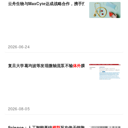
云舟生物与MaxCyte达成战略合作，携手打造新一代
体外
基因递送
2026-06-24
复旦大学葛均波等发现微轴流泵不输
体外
膜肺，还更“温柔”
2026-08-05
Science：人工智能基础
模型
旨在使干细胞治疗更可预测