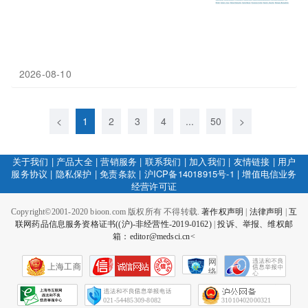
2026-08-10
<
1
2
3
4
...
50
>
关于我们
|
产品大全
|
营销服务
|
联系我们
|
加入我们
|
友情链接
|
用户
服务协议
|
隐私保护
|
免责条款
|
沪ICP备14018915号-1
|
增值电信业务
经营许可证
Copyright©2001-2020 bioon.com 版权所有 不得转载.
著作权声明
|
法律声明
|
互
联网药品信息服务资格证书((沪)-非经营性-2019-0162)
|
投诉、举报、维权邮
箱：editor@medsci.cn<
网
上海工商
络
社
会
征
021-54485309-8082
31010402000321