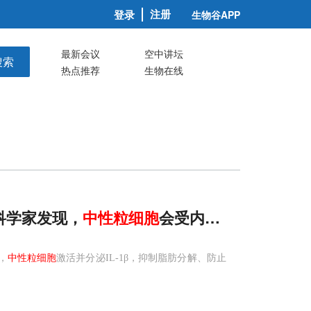
注册
登录
生物谷APP
最新会议
空中讲坛
搜索
热点推荐
生物在线
科学家发现，
中性
粒细胞
会受内脏脂肪召唤，分
，
中性粒细胞
激活并分泌IL-1β，抑制脂肪分解、防止