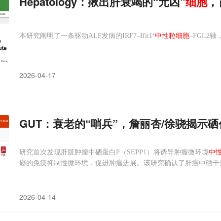
Hepatology：揪出肝衰竭的“元凶”
细胞
，
本研究阐明了一条驱动ALF发病的IRF7–Ifit1⁺
中性粒细胞
–FGL
2026-04-17
GUT：衰老的“哨兵”，詹丽杏/徐骁揭示
研究首次发现肝脏肿瘤中硒蛋白P（SEPP1）将诱导肿瘤微环境
中
癌的免疫抑制性微环境，促进肿瘤进展。该研究确认了肝癌中硒干
2026-04-14