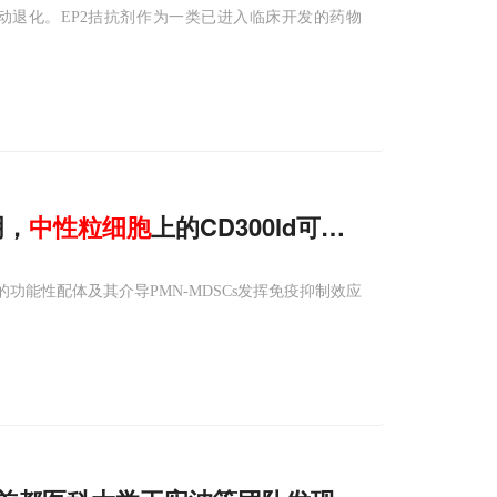
动退化。EP2拮抗剂作为一类已进入临床开发的药物
明，
中性
粒细胞
上的CD300ld可以直接“黏住”并
的功能性配体及其介导PMN-MDSCs发挥免疫抑制效应