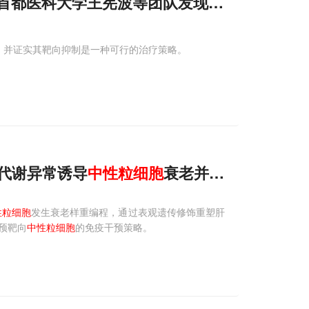
首都医科大学王宪波等团队发现Ifit1⁺
中性
粒细
2轴，并证实其靶向抑制是一种可行的治疗策略。
硒代谢异常诱导
中性
粒细胞
衰老并重塑肝癌免疫
性粒细胞
发生衰老样重编程，通过表观遗传修饰重塑肝
预靶向
中性粒细胞
的免疫干预策略。