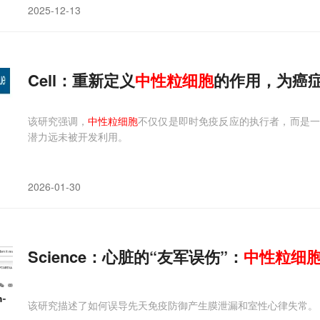
2025-12-13
Cell：重新定义
中性
粒细胞
的作用，为癌
该研究强调，
中性粒细胞
不仅仅是即时免疫反应的执行者，而是
潜力远未被开发利用。
2026-01-30
Science：心脏的“友军误伤”：
中性
粒细
该研究描述了如何误导先天免疫防御产生膜泄漏和室性心律失常。