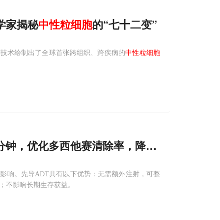
科学家揭秘
中性
粒细胞
的“七十二变”
序技术绘制出了全球首张跨组织、跨疾病的
中性粒细胞
团队分钟，优化多西他赛清除率，降低三联疗法严
影响。先导ADT具有以下优势：无需额外注射，可整
区；不影响长期生存获益。