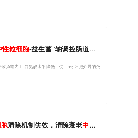
中性
粒细胞
-益生菌”轴调控肠道炎症机制
导致肠道内 L-谷氨酸水平降低，使 Treg 细胞介导的免
细胞
清除机制失效，清除衰老
中性
粒细胞
或可逆