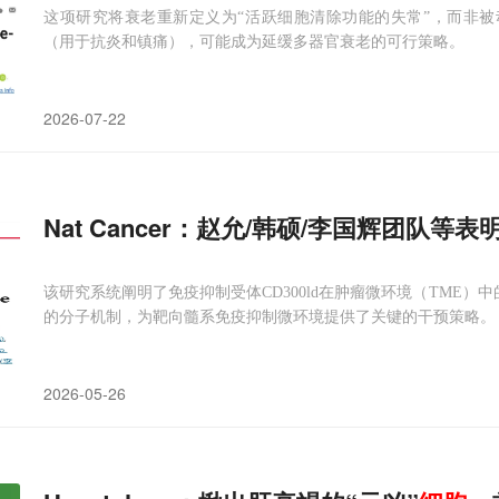
这项研究将衰老重新定义为“活跃细胞清除功能的失常”，而非被
（用于抗炎和镇痛），可能成为延缓多器官衰老的可行策略。
2026-07-22
Nat Cancer：赵允/韩硕/李国辉团队等表
该研究系统阐明了免疫抑制受体CD300ld在肿瘤微环境（TME）中
的分子机制，为靶向髓系免疫抑制微环境提供了关键的干预策略。
2026-05-26