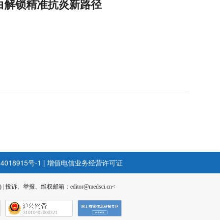
白解锁精准抗炎新路径
4018915号-1
|
增值电信业务经营许可证
)
|
投诉、举报、维权邮箱：editor@medsci.cn<
31010402000321