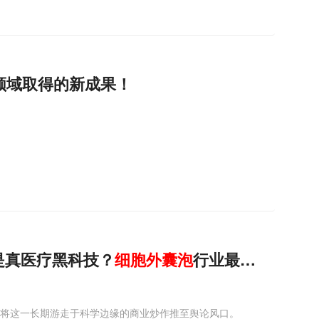
领域取得的新成果！
是真医疗黑科技？
细胞
外
囊
泡
行业最新解读
乱象，将这一长期游走于科学边缘的商业炒作推至舆论风口。