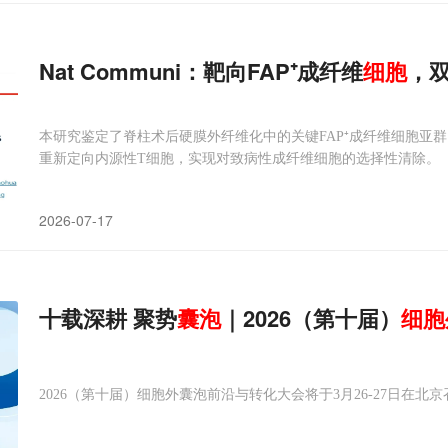
Nat Communi：靶向FAP⁺成纤维
细胞
，
本研究鉴定了脊柱术后硬膜外纤维化中的关键FAP⁺成纤维细胞亚群
重新定向内源性T细胞，实现对致病性成纤维细胞的选择性清除。
2026-07-17
十载深耕 聚势
囊
泡
｜2026（第十届）
细胞
2026（第十届）细胞外囊泡前沿与转化大会将于3月26-27日在北