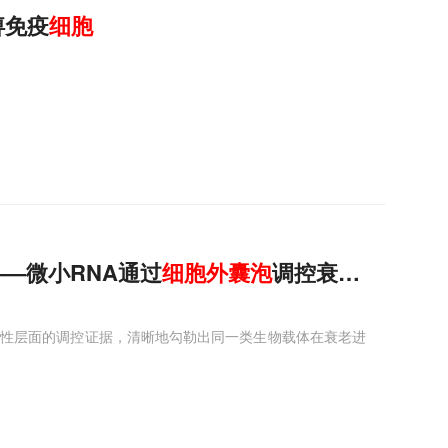
痹免疫
细胞
——微小RNA通过
细胞
外
囊
泡
调控衰老进程
志性层面的调控证据，清晰地勾勒出同一类生物载体在衰老进