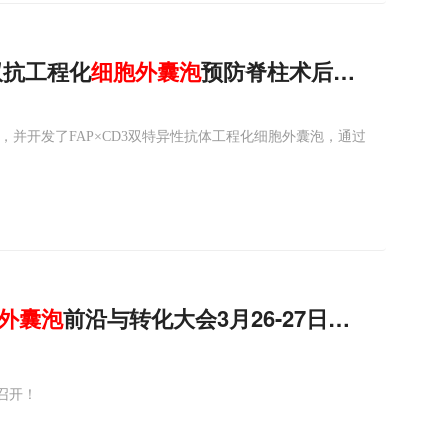
双抗工程化
细胞
外
囊
泡
预防脊柱术后瘢痕
，并开发了FAP×CD3双特异性抗体工程化细胞外囊泡，通过
外
囊
泡
前沿与转化大会3月26-27日北京启幕！
京召开！