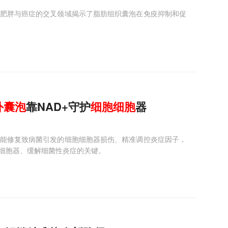
肥胖与癌症的交叉领域揭示了脂肪组织囊泡在免疫抑制和促
外
囊
泡
靠NAD+守护
细胞
细胞
器
能修复致病菌引发的细胞细胞器损伤、精准调控炎症因子，
细胞器、缓解细菌性炎症的关键。