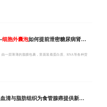
—
细胞
外
囊
泡
如何提前泄密糖尿病肾病？
，由一层薄薄的脂膜包裹，里面装着蛋白质、RNA等各种货
—血清与脂肪组织为食管腺癌提供新线索