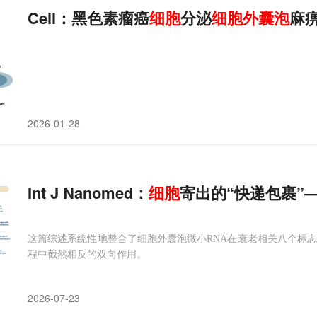
Cell：黑色素瘤癌
细胞
分泌
细胞
外
囊
泡
麻
2026-01-28
Int J Nanomed：
细胞
寄出的“快递包裹”
这篇综述系统性地整合了细胞外囊泡微小RNA在衰老相关八个标
程中截然相反的双向作用。
2026-07-23