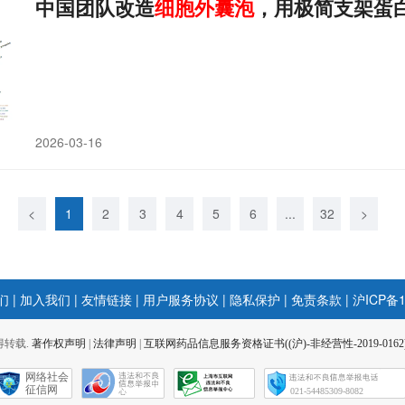
中国团队改造
细胞
外
囊
泡
，用极简支架蛋
2026-03-16
<
1
2
3
4
5
6
...
32
>
们
|
加入我们
|
友情链接
|
用户服务协议
|
隐私保护
|
免责条款
|
沪ICP备1
 不得转载.
著作权声明
|
法律声明
|
互联网药品信息服务资格证书((沪)-非经营性-2019-0162
网络社会
征信网
021-54485309-8082