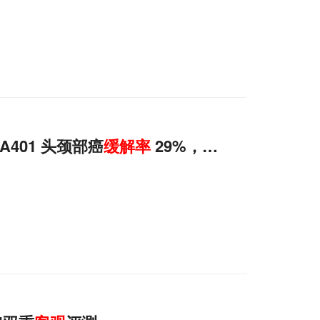
IMA401 头颈部癌
缓解
率
29%，免疫耐药也有效