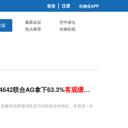
注册
登录
生物谷APP
最新会议
空中讲坛
搜索
热点推荐
生物在线
42联合AG拿下63.3%
客观
缓解
率
显示出令人鼓舞的抗肿瘤活性及可控的安全性特征，支持进一步