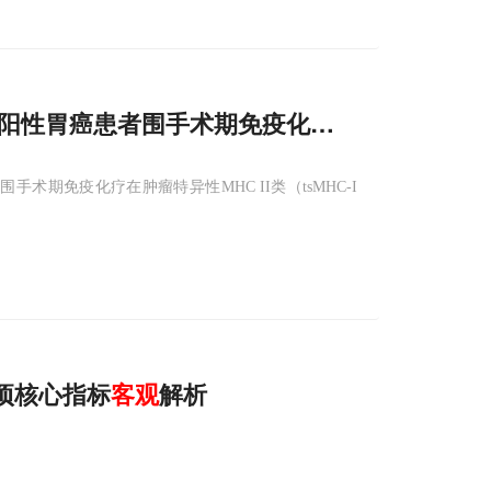
HC-II阳性胃癌患者围手术期免疫化疗显著提高病理
期免疫化疗在肿瘤特异性MHC II类（tsMHC-I
项核心指标
客观
解析