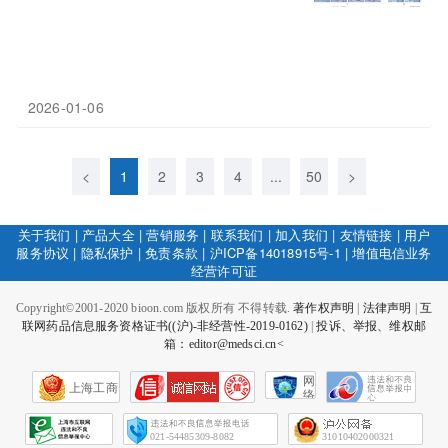
2026-01-06
<
1
2
3
4
...
50
>
关于我们
|
产品大全
|
营销服务
|
联系我们
|
加入我们
|
友情链接
|
用户
服务协议
|
隐私保护
|
免责条款
|
沪ICP备14018915号-1
|
增值电信业务
经营许可证
Copyright©2001-2020 bioon.com 版权所有 不得转载.
著作权声明
|
法律声明
|
互
联网药品信息服务资格证书((沪)-非经营性-2019-0162)
|
投诉、举报、维权邮
箱：editor@medsci.cn<
网
上海工商
络
社
会
征
021-54485309-8082
31010402000321