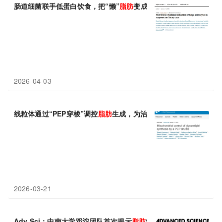
肠道细菌联手低蛋白饮食，把“懒”
脂肪
变成“燃”
脂肪
2026-04-03
线粒体通过“PEP穿梭”调控
脂肪
生成，为治疗
脂肪
肝和糖尿病提供
2026-03-21
Adv Sci：中南大学邓沱团队首次揭示
脂肪
组织中新型黏附巨噬细胞