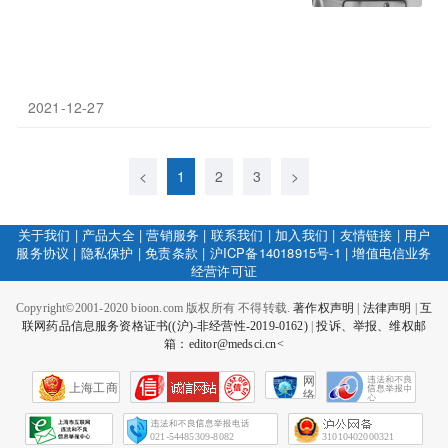
2021-12-27
<
1
2
3
>
关于我们
|
产品大全
|
营销服务
|
联系我们
|
加入我们
|
友情链接
|
用户
服务协议
|
隐私保护
|
免责条款
|
沪ICP备14018915号-1
|
增值电信业务
经营许可证
Copyright©2001-2020 bioon.com 版权所有 不得转载.
著作权声明
|
法律声明
|
互
联网药品信息服务资格证书((沪)-非经营性-2019-0162)
|
投诉、举报、维权邮
箱：editor@medsci.cn<
网
上海工商
络
社
会
征
021-54485309-8082
31010402000321