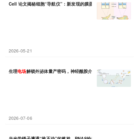
Cell 论文揭秘细胞“导航仪”：新发现的膜蛋白Galvanin能感应
电
2026-05-21
生理
电场
解锁外泌体量产密码，神经酰胺介导膜出芽破解再生医学
2026-07-06
当光学镊子遭遇“推不动”的尴尬，PNAS给出新解：加个
电场
让粒