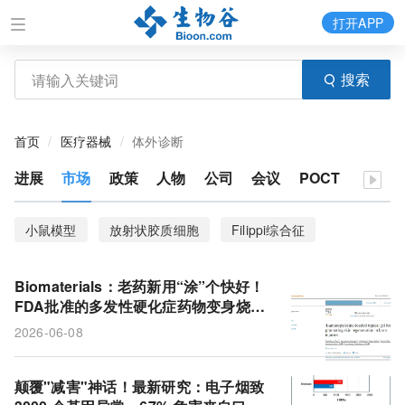
打开APP
搜索
首页
医疗器械
体外诊断
进展
市场
政策
人物
公司
会议
POCT
小鼠模型
放射状胶质细胞
Filippi综合征
发育障碍
内皮糖萼
红细胞
微血管系统
Biomaterials：老药新用“涂”个快好！
转化潜力
基因编辑
基因疗法
遗传病
FDA批准的多发性硬化症药物变身烧伤
凝胶，21天促近痊愈
2026-06-08
轴突
司美格鲁肽
成瘾
多发性硬化症
政策
产业发展
生产工艺
甲基化位点
颠覆"减害"神话！最新研究：电子烟致