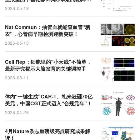
的蛛丝马迹
2026-05-19
Nat Commun：抽管血就能查血管“糖
衣”，心肾病早期检测迎新突破！
2026-05-13
Cell Rep：细胞里的“小天线”不简单，
最新研究揭示大脑发育的关键调控手
2026-05-11
体内“一键生成”CAR-T、礼来狂砸70亿
美元，中国CGT正式迈入“合规元年”！
2026-04-28
4月Nature杂志重磅级亮点研究成果解
读！