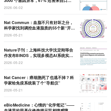
3000 个基因异常，67% 危害来自口味
疾病风险
尼古丁
样本量
传统香烟
和设备
2026-06-02
电子烟
烧伤患者
细胞相容性
创面
基因组位点
脂质
F-肌动蛋白
表观基因组
Nat Commun：血脂不只有好坏之分，
科学家找到调控血液脂质的55个新“开
双相情感障碍
1型常规树突状细胞
肿瘤抗原
关”！
2026-05-21
全基因组关联分析
FDFT1基因
凝胶制剂
Nature子刊：上海科技大学沈定刚等合
作发布BINDS，实现多模态AI系统实现
乳腺癌无创精准诊断
2026-05-22
Nat Cancer：癌细胞死了也逃不掉？科
学家给免疫系统装了个“导航仪”
2026-05-21
eBioMedicine：心情的“化学笔记”——
血液里的甲基化修饰揭示双相情感障碍