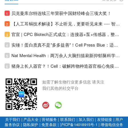
贝克曼库尔特连续三年荣获中国财经峰会三项大奖！
1
【人工耳蜗技术解读】不止听见，更要听见未来 ---- 智能耳蜗，开启人工耳蜗技术新纪元！
2
官宣 | CPC Biotech正式成立：连接器+泵+传感器，整合生物制药流体管理解决方案！
3
实锤！蛋白质真不是"多多益善"！Cell Press Blue：适度限蛋白，反而拉长健康寿命！
4
Nat Mental Health：两万余人大脑扫描刷新抑郁脑科学认知！抑郁不只是情绪病，视觉、运动脑区同步受损！
5
猪身上长人器官？！Cell：破解跨物种造器官核心免疫关卡！全新异种吞噬机制打通人体器官培育赛道！
6
如需了解生物行业更多信息 请关注
我们其他的社交平台
关于我们
|
产品大全
|
营销服务
|
联系我们
|
加入我们
|
友情链接
|
用户
服务协议
|
隐私保护
|
免责条款
|
沪ICP备14018915号-1
|
增值电信业务