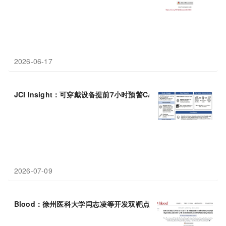
2026-06-17
JCI Insight：可穿戴设备提前7小时预警CAR-T“炎症风暴”，多发
2026-07-09
Blood：徐州医科大学闫志凌等开发双靶点CAR-T“围剿”最难治
骨