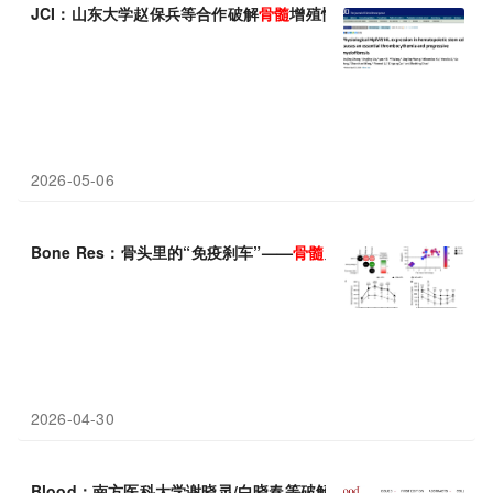
JCI：山东大学赵保兵等合作破解
骨髓
增殖性肿瘤关键谜题
2026-05-06
Bone Res：骨头里的“免疫刹车”——
骨髓
脂肪如何用PD-L1悄悄
2026-04-30
Blood：南方医科大学谢晓灵/白晓春等破解
骨髓
“庇护所”密码