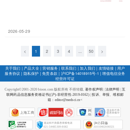
2026-05-29
<
1
2
3
4
...
50
>
关于我们
|
产品大全
|
营销服务
|
联系我们
|
加入我们
|
友情链接
|
用户
服务协议
|
隐私保护
|
免责条款
|
沪ICP备14018915号-1
|
增值电信业务
经营许可证
Copyright©2001-2020 bioon.com 版权所有 不得转载.
著作权声明
|
法律声明
|
互
联网药品信息服务资格证书((沪)-非经营性-2019-0162)
|
投诉、举报、维权邮
箱：editor@medsci.cn<
网
上海工商
络
社
会
征
021-54485309-8082
31010402000321