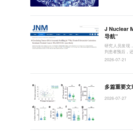
胶质母细胞瘤
性别差异
结直肠癌
小鼠
CAR-T细胞
电休克治疗
J Nucl
导航”
研究人员发现，
判患者预后，
2026-07-21
多篇重要文
2026-07-27