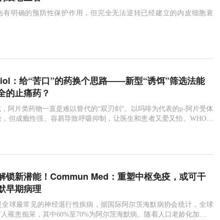
泡有明确的预防性保护作用，但完全无法逆转已经建立的内皮细胞衰
 Biol：给“苦口”的药换个思路——新型“诱饵”筛选法能
全的止痛药？
，阿片类药物一直是难以替代的“双刃剑”。以吗啡为代表的μ-阿片受体
快，但成瘾性强、容易导致呼吸抑制，让医生和患者又爱又怕。WHO数
约
解锁新潜能！Commun Med：重塑中枢免疫，或可干
默早期病理
是全球最常见的神经退行性疾病，据国际阿尔茨海默病协会统计，全球
0万人罹患痴呆，其中60%至70%为阿尔茨海默病。随着人口老龄化加速，