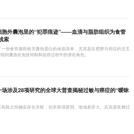
050年将攀升至1.39亿
p：细胞外囊泡里的“犯罪痕迹”——血清与脂肪组织为食管
线索
了一份食管腺癌相关囊泡蛋白的候选清单，尤其是在肥胖与癌症的交叉
肪组织囊泡在免疫抑制和促癌过程中的潜在角色。
p：一场涉及28项研究的全球大普查揭秘过敏与癌症的“暧昧
症风险之间确实存在关联，但关联强度弱、地域差异大、且高度依赖过
。