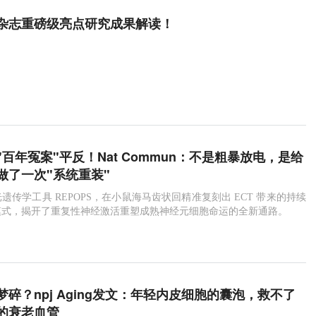
ure杂志重磅级亮点研究成果解读！
百年冤案"平反！Nat Commun：不是粗暴放电，是给
做了一次"系统重装"
遗传学工具 REPOPS，在小鼠海马齿状回精准复刻出 ECT 带来的持续
模式，揭开了重复性神经激活重塑成熟神经元细胞命运的全新通路。
梦碎？npj Aging发文：年轻内皮细胞的囊泡，救不了
”的衰老血管