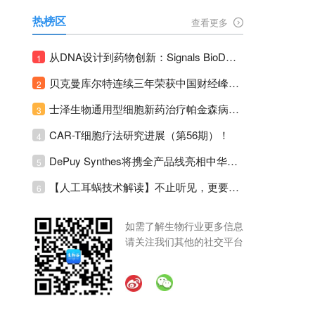
热榜区
查看更多
从DNA设计到药物创新：Signals BioDesign如何重塑分子生物学研发生态！
1
贝克曼库尔特连续三年荣获中国财经峰会三项大奖！
2
士泽生物通用型细胞新药治疗帕金森病注册临床II期全部入组完成！
3
CAR-T细胞疗法研究进展（第56期）！
4
DePuy Synthes将携全产品线亮相中华医学会运动医疗分会大会，加码布局中国运动医学创新赛道！
5
【人工耳蜗技术解读】不止听见，更要听见未来 ---- 智能耳蜗，开启人工耳蜗技术新纪元！
6
如需了解生物行业更多信息
请关注我们其他的社交平台