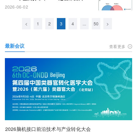
和设备
2026-06-02
<
1
2
3
4
...
50
>
最新会议
查看更多
2026脑机接口前沿技术与产业转化大会