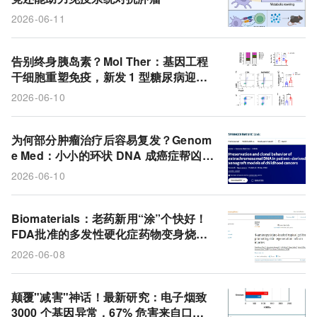
2026-06-11
告别终身胰岛素？Mol Ther：基因工程
干细胞重塑免疫，新发 1 型糖尿病迎来
逆转新疗法
2026-06-10
为何部分肿瘤治疗后容易复发？Genom
e Med：小小的环状 DNA 成癌症帮凶，
新研究验证肿瘤模型的真实价值
2026-06-10
Biomaterials：老药新用“涂”个快好！
FDA批准的多发性硬化症药物变身烧伤
凝胶，21天促近痊愈
2026-06-08
颠覆"减害"神话！最新研究：电子烟致
3000 个基因异常，67% 危害来自口味