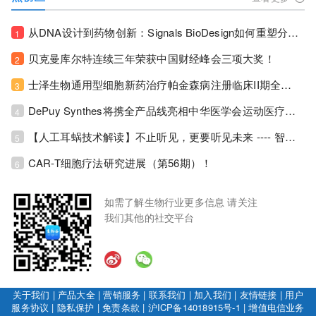
从DNA设计到药物创新：Signals BioDesign如何重塑分子生物学研发生态！
1
贝克曼库尔特连续三年荣获中国财经峰会三项大奖！
2
士泽生物通用型细胞新药治疗帕金森病注册临床II期全部入组完成！
3
DePuy Synthes将携全产品线亮相中华医学会运动医疗分会大会，加码布局中国运动医学创新赛道！
4
【人工耳蜗技术解读】不止听见，更要听见未来 ---- 智能耳蜗，开启人工耳蜗技术新纪元！
5
CAR-T细胞疗法研究进展（第56期）！
6
如需了解生物行业更多信息 请关注
我们其他的社交平台
关于我们
|
产品大全
|
营销服务
|
联系我们
|
加入我们
|
友情链接
|
用户
服务协议
|
隐私保护
|
免责条款
|
沪ICP备14018915号-1
|
增值电信业务