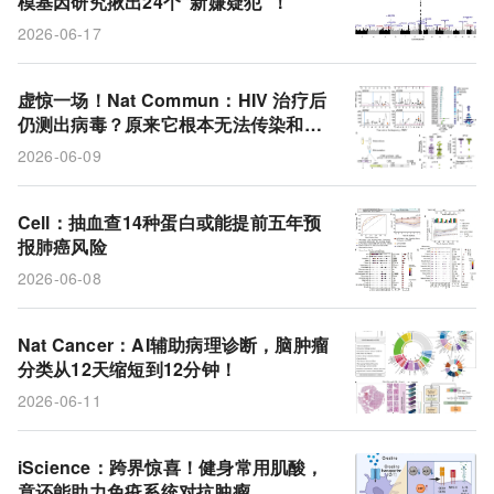
模基因研究揪出24个“新嫌疑犯”！
Hetairos
多基因风险评分
人群队列
痣数量
2026-06-17
GWAS
肥胖
代谢性疾病
肠道菌群
疾病负担
HIV
病毒载量
血浆特征
虚惊一场！Nat Commun：HIV 治疗后
仍测出病毒？原来它根本无法传染和致
中枢神经系统
分子检测
IL-1β
生物标志物
病
2026-06-09
缺陷拷贝
病毒抗原
肺癌
脂肪
Cell：抽血查14种蛋白或能提前五年预
报肺癌风险
2026-06-08
Nat Cancer：AI辅助病理诊断，脑肿瘤
分类从12天缩短到12分钟！
2026-06-11
iScience：跨界惊喜！健身常用肌酸，
竟还能助力免疫系统对抗肿瘤