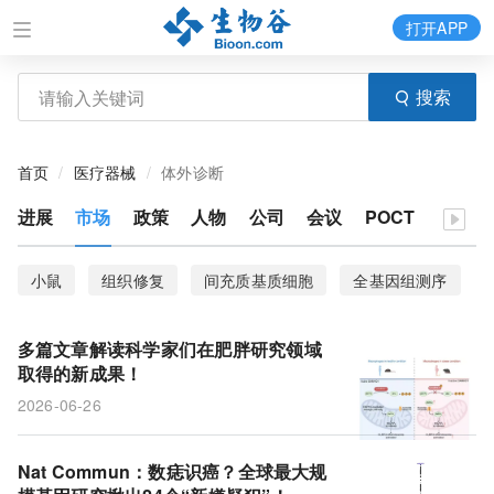
打开APP
搜索
首页
医疗器械
体外诊断
进展
市场
政策
人物
公司
会议
POCT
小鼠
组织修复
间充质基质细胞
全基因组测序
1型糖尿病
肿瘤浸润
树突状细胞
肌酸
多篇文章解读科学家们在肥胖研究领域
ecDNA
免疫反应
PDX模型
尼古丁
取得的新成果！
2026-06-26
样本量
传统香烟
电子烟
烧伤患者
凝胶制剂
细胞相容性
创面
数字病理学
Nat Commun：数痣识癌？全球最大规