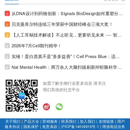
从DNA设计到药物创新：Signals BioDesign如何重塑分子生物学研发生态！
1
贝克曼库尔特连续三年荣获中国财经峰会三项大奖！
2
【人工耳蜗技术解读】不止听见，更要听见未来 ---- 智能耳蜗，开启人工耳蜗技术新纪元！
3
2026年7月Cell期刊精华！
4
实锤！蛋白质真不是"多多益善"！Cell Press Blue：适度限蛋白，反而拉长健康寿命！
5
Nat Mental Health：两万余人大脑扫描刷新抑郁脑科学认知！抑郁不只是情绪病，视觉、运动脑区同步受损！
6
如需了解生物行业更多信息 请关注
我们其他的社交平台
关于我们
|
产品大全
|
营销服务
|
联系我们
|
加入我们
|
友情链接
|
用户
服务协议
|
隐私保护
|
免责条款
|
沪ICP备14018915号-1
|
增值电信业务