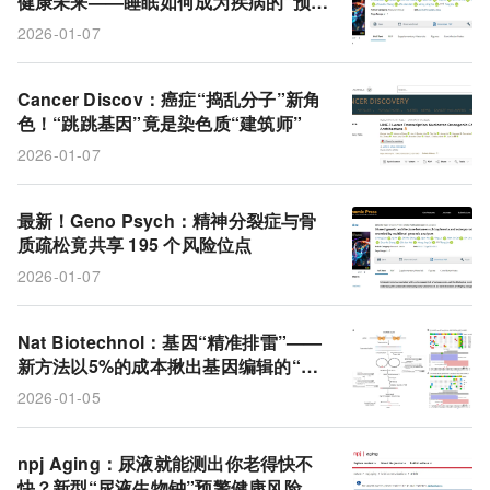
健康未来——睡眠如何成为疾病的“预告
SleepFM
睡眠
代谢组学
风险
代谢产物
信”？
2026-01-07
LINE-1
RNA
骨质疏松症
位点
DNA
骨密度
精神分裂症
染色质
逆转座子
Cancer Discov：癌症“捣乱分子”新角
色！“跳跳基因”竟是染色质“建筑师”
生活方式
2026-01-07
最新！Geno Psych：精神分裂症与骨
质疏松竟共享 195 个风险位点
2026-01-07
Nat Biotechnol：基因“精准排雷”——
新方法以5%的成本揪出基因编辑的“脱
靶暗箭”
2026-01-05
npj Aging：尿液就能测出你老得快不
快？新型“尿液生物钟”预警健康风险