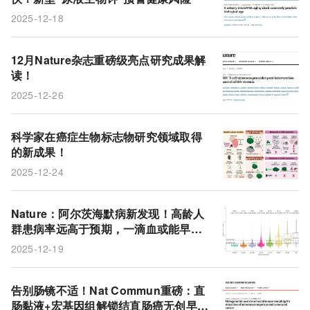
2025-12-18
12月Nature杂志重磅级亮点研究成果解
读！
2025-12-26
科学家在癌症生物标志物研究领域取得
的新成果！
2025-12-24
Nature：阿尔茨海默病新发现！高龄人
群患病率远高于预期，一滴血或能早预
警
2025-12-19
告别肠镜不适！Nat Commun重磅：直
肠黏液+宏基因组解锁结直肠癌无创早筛