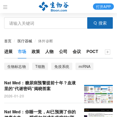
打开APP
搜索
首页
医疗器械
体外诊断
进展
市场
政策
人物
公司
会议
POCT
生物标志物
T细胞
免疫系统
miRNA
衰老
CHANGE-seq-BE
ecDNA
尿液
Nat Med：糖尿病预警提前十年？血液
脊髓修复
血液检测
风险因素
患病率
里的“代谢密码”揭晓答案
2026-01-20
阿尔茨海默病
胃癌
信号通路
靶向性疗法
基因编辑器
测序
数据集
疾病风险
Nat Med：你睡一觉，AI已预测了你的