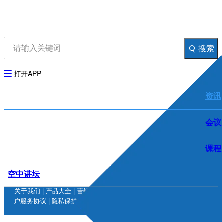
资讯
生物在线
品牌会议
行云公开课
搜索
登录
注册
生物谷AP
打开APP
资讯
会议
课程
空中讲坛
关于我们
|
产品大全
|
营销服务
|
联系我们
|
加入我们
|
友情链接
|
用
户服务协议
|
隐私保护
|
免责条款
|
沪ICP备14018915号-1
|
增值电信
业务经营许可证