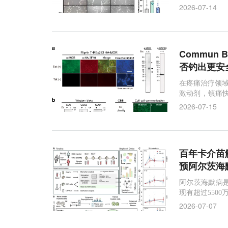
2026-07-14
Commun
否钓出更安
在疼痛治疗领域
激动剂，镇痛
据显示，全球
2026-07-15
百年卡介苗
预阿尔茨海
阿尔茨海默病
现有超过550
这一数字预计在2
2026-07-07