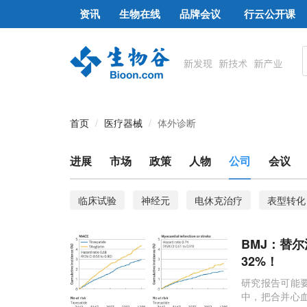
资讯
生物在线
品牌会议
行云公开课
首页
医疗器械
体外诊断
进展
市场
政策
人物
公司
会议
临床试验
神经元
电休克治疗
表型转化
结直肠癌
细胞外囊泡
内皮细胞
免疫细
BMJ：替
EV-SELEX
G蛋白偶联受体
μ-阿片受体激动
32%！
神经退行性疾病
斑马鱼
TAK1基因
2
研究报告可能
中，把合并心