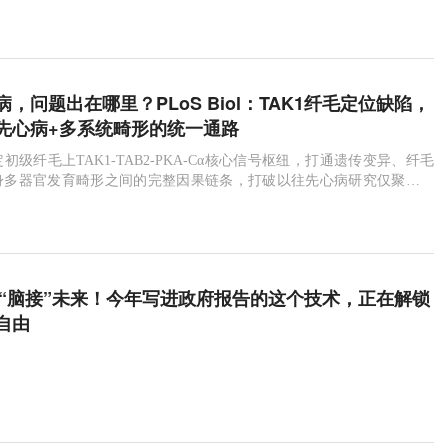
P-1受体激动剂
预后
氯化镭-223
循环肿瘤DNA
，问题出在哪里？PLoS Biol：TAK1纤毛定位缺陷，
先心病+多系统畸形的统一通路
初级纤毛上TAK1-TAB2-PKA-Cα核心信号枢纽，打通遗传变异、纤毛
身多器官发育畸形之间的完整因果链条，打破以往先心病研究仅聚焦心
。
中国“脑接”未来！今年写进政府报告的这个技术，正在解锁
自由