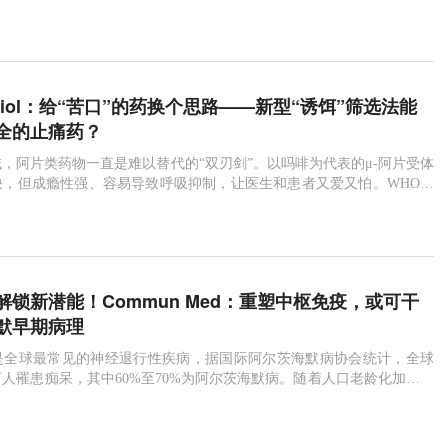
 Biol：给“苦口”的药换个思路——新型“诱饵”筛选法能
全的止痛药？
，阿片类药物一直是难以替代的“双刃剑”。以吗啡为代表的μ-阿片受体
快，但成瘾性强、容易导致呼吸抑制，让医生和患者又爱又怕。WHO数
约
解锁新潜能！Commun Med：重塑中枢免疫，或可干
默早期病理
是全球最常见的神经退行性疾病，据国际阿尔茨海默病协会统计，全球
0万人罹患痴呆，其中60%至70%为阿尔茨海默病。随着人口老龄化加速，
050年将攀升至1.39亿