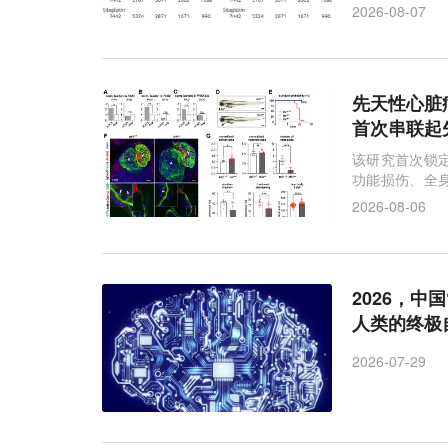
治疗结局
胶质母细胞瘤
性别差异
GL
2%。
2026-08-07
前列腺癌
CAR-T细胞
先天性心脏病
首次串联起
该研究首次锁定
功能损伤、全
肌局部的局限
2026-08-06
2026，
人类的终极
2026-07-29