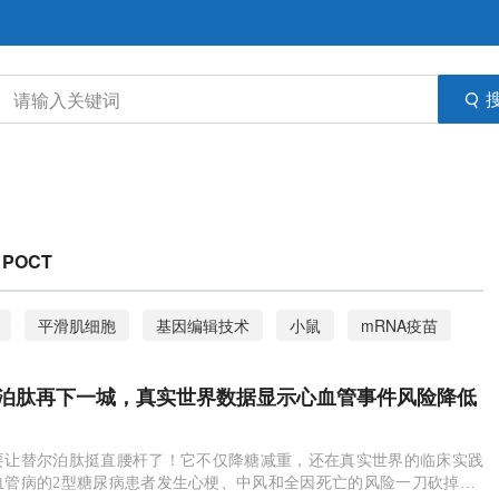
POCT
平滑肌细胞
基因编辑技术
小鼠
mRNA疫苗
胞
阿尔茨海默病
卡介苗
核酸适配体
尔泊肽再下一城，真实世界数据显示心血管事件风险降低
剂
生酮饮食
免疫疗法
脑机接口
大脑皮层
型糖尿病
MACE
先天性心脏病
产业发展
要让替尔泊肽挺直腰杆了！它不仅降糖减重，还在真实世界的临床实践
血管病的2型糖尿病患者发生心梗、中风和全因死亡的风险一刀砍掉了3