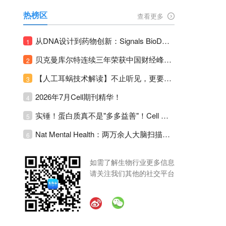
热榜区
查看更多
从DNA设计到药物创新：Signals BioDesign如何重塑分子生物学研发生态！
1
贝克曼库尔特连续三年荣获中国财经峰会三项大奖！
2
【人工耳蜗技术解读】不止听见，更要听见未来 ---- 智能耳蜗，开启人工耳蜗技术新纪元！
3
2026年7月Cell期刊精华！
4
实锤！蛋白质真不是"多多益善"！Cell Press Blue：适度限蛋白，反而拉长健康寿命！
5
Nat Mental Health：两万余人大脑扫描刷新抑郁脑科学认知！抑郁不只是情绪病，视觉、运动脑区同步受损！
6
如需了解生物行业更多信息
请关注我们其他的社交平台