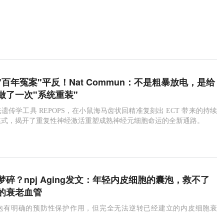
百年冤案"平反！Nat Commun：不是粗暴放电，是给
做了一次"系统重装"
遗传学工具 REPOPS，在小鼠海马齿状回精准复刻出 ECT 带来的持续
模式，揭开了重复性神经激活重塑成熟神经元细胞命运的全新通路。
梦碎？npj Aging发文：年轻内皮细胞的囊泡，救不了
”的衰老血管
泡有明确的预防性保护作用，但完全无法逆转已经建立的内皮细胞衰