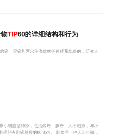
合物
TIP
60的详细结构和行为
、胰腺癌、胃癌和阿尔茨海默病等神经系统疾病，研究人
细胞癌”同义。非小细胞型肺癌，包括鳞癌、腺癌、大细胞癌，与小
约占肺癌总数的80-85%。 肺腺癌一种人非小细胞