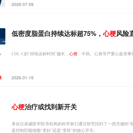
2026-07-09
低密度脂蛋白持续达标超75%，
心
梗
风险
LDL-C的“持续达标时间”越长，
心梗
、中风、心衰等严重心血管事
2026-01-15
心
梗
治疗或找到新开关
来自汉诺威医学院等机构的科学家们通过研究找到了一把关键的“钥匙”
是控制巨噬细胞“变好”还是“变坏”的核心开关。