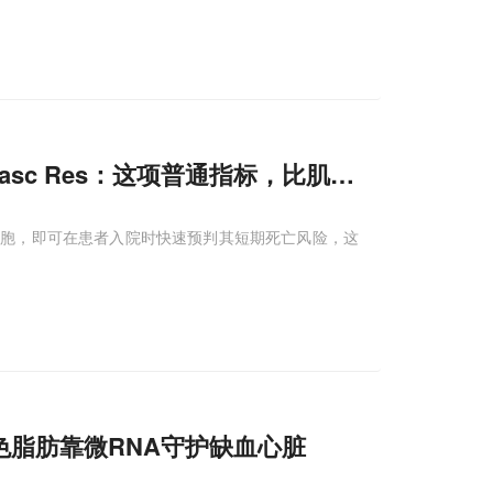
iovasc Res：这项普通指标，比肌钙蛋白还准
细胞，即可在患者入院时快速预判其短期死亡风险，这
棕色脂肪靠微RNA守护缺血心脏