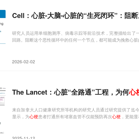
Cell：心脏-大脑-心脏的“生死闭环”：
研究人员运用单细胞测序、病毒示踪等前沿技术，完整描绘出了
回路。阻断这个恶性循环中的任何一个节点，都可能成为挽救心脏
2026-02-02
The Lancet：心脏“全路通”工程，为何
心
来自加拿大人口健康研究所等机构的研究人员通过研究提供了迄今
显示，为
心梗
患者打通所有堵塞血管不仅能预防再次
心梗
，更能显
2025-11-12