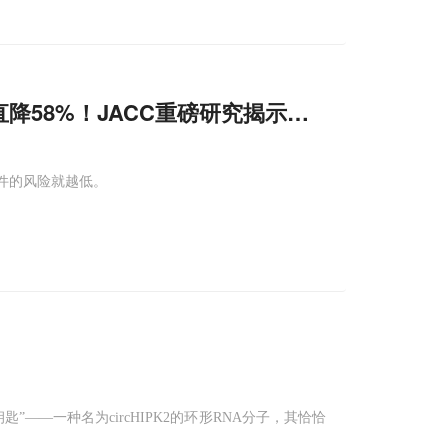
直降58%！JACC重磅研究揭示降脂护
心
关键
件的风险就越低。
——一种名为circHIPK2的环形RNA分子，其恰恰