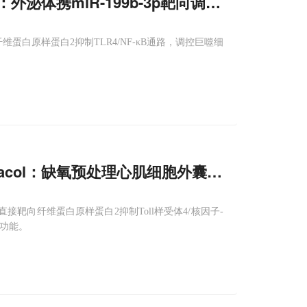
col：外泌体携miR-199b-3p靶向调控炎症守护心
维蛋白原样蛋白2抑制TLR4/NF-κB通路，调控巨噬细
armacol：缺氧预处理心肌细胞外囊泡靶向关键
直接靶向纤维蛋白原样蛋白2抑制Toll样受体4/核因子-
功能。