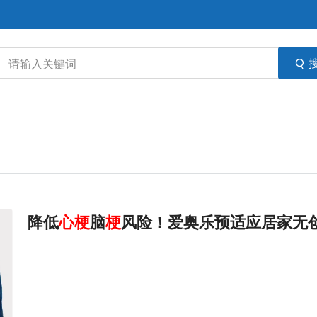
降低
心
梗
脑
梗
风险！爱奥乐预适应居家无创