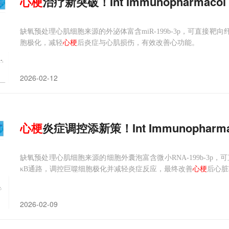
心
梗
治疗新突破！Int Immunopharma
缺氧预处理心肌细胞来源的外泌体富含miR-199b-3p，可直接靶向纤
胞极化，减轻
心梗
后炎症与心肌损伤，有效改善心功能。
2026-02-12
心
梗
炎症调控添新策！Int Immunoph
缺氧预处理心肌细胞来源的细胞外囊泡富含微小RNA-199b-3p，可
κB通路，调控巨噬细胞极化并减轻炎症反应，最终改善
心梗
后心脏
2026-02-09