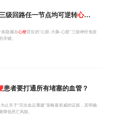
阻断三级回路任一节点均可逆转
心
梗
结局？
一条隐藏在
心梗
背后的“心脏-大脑-心脏”三级神经免疫
的关键。
梗
患者要打通所有堵塞的血管？
为止关于“完全血运重建”策略最权威的证据，其明确
著降低死亡风险。