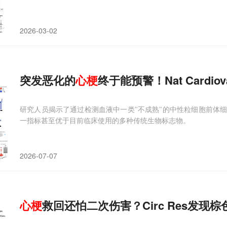
2026-03-02
突发恶化的
心
梗
终于能预警！Nat Card
研究人员揭示了通过检测血液中一类"不成熟"的中性粒细胞前体
一指标甚至优于目前临床使用的多种传统生物标志物。
2026-07-07
心
梗
救回还怕二次伤害？Circ Res发现