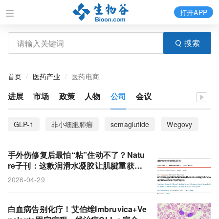
打开APP
搜索
首页
医药产业
医药电商
进展
市场
政策
人物
公司
会议
GLP-1
非小细胞肺癌
semaglutide
Wegovy
索马鲁肽
减肥
安进
sotorasib
AMG 510
手外伤修复后最怕“粘”住动不了？Natu
类风湿性关节炎
KRAS
KRASG12C抑制剂
re子刊：这款润滑水凝胶让肌腱重获自
由
2026-04-29
NSCLC
肥胖症
诺和诺德
Kite
CAR-T
KTE-X19
Tecartus
急性淋巴细胞白血病
白血病告别化疗！艾伯维Imbruvica+Ve