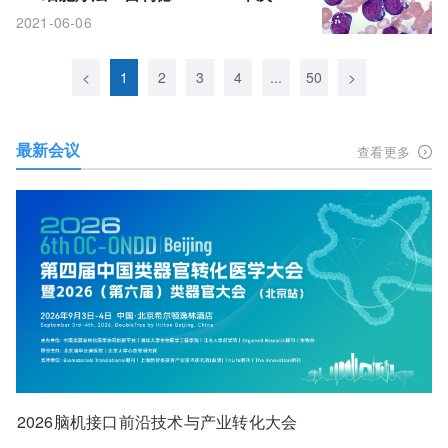
注：完全缓解率71%!
2021-06-06
<
1
2
3
4
...
50
>
最新会议
查看更多
2026脑机接口前沿技术与产业转化大会