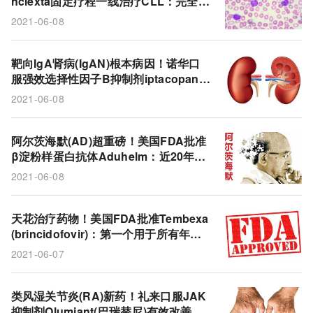
nclexta固定疗程一线治疗CLL：完全缓
吉利德
brexucabtagene autoleucel
ALL
解率56%！
2021-06-08
Liminal BioSciences
超重
Ryplazim
纤溶酶原
纤溶酶原缺乏症
礼来
巴瑞替尼
靶向IgA肾病(IgAN)根本病因！诺华口
服强效选择性因子B抑制剂iptacopan显
蛋白尿
替代途径
补体系统
诺华
著降低蛋白尿水平!
2021-06-08
aducanumab
AD
iptacopan
IgA肾病
阿尔茨海默(AD)超重磅！美国FDA批准
Venclexta
Imbruvica
慢性淋巴细胞白血病
β淀粉样蛋白抗体Aduhelm：近20年来
第一个新药，同类中首个!
艾伯维
B因子抑制剂
β淀粉样蛋白
卫材
2021-06-08
baricitinib
抗病毒
Incyte
JAK抑制剂
天花治疗药物！美国FDA批准Tembexa
Olumiant
天花
Tembexa
渤健
抗体
(brincidofovir)：第一个用于所有年龄
段的天花抗病毒药物!
2021-06-07
阿尔茨海默
brincidofovir
Chimerix
CLL
类风湿关节炎(RA)新药！礼来口服JAK
抑制剂Olumiant(巴瑞替尼)有效改善疼