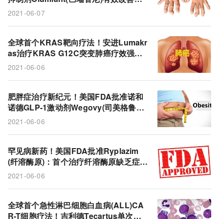
痛/身体功能/关节晨僵，优于Humira!
2021-06-07
全球首个KRAS靶向疗法！安进Lumakr
as治疗KRAS G12C突变肺癌疗效强
劲：总生存期中位数达12.5个月!
2021-06-06
肥胖症治疗新纪元！美国FDA批准诺和
诺德GLP-1激动剂Wegovy(司美格鲁
肽，2.4mg)：治疗68周减重18%!
2021-06-06
罕见病新药！美国FDA批准Ryplazim
(纤溶酶原)：首个治疗纤溶酶原缺乏症的
药物!
2021-06-06
全球首个急性淋巴细胞白血病(ALL)CA
R-T细胞疗法！吉利德Tecartus单次输