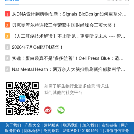
从DNA设计到药物创新：Signals BioDesign如何重塑分子生物学研发生态！
1
贝克曼库尔特连续三年荣获中国财经峰会三项大奖！
2
【人工耳蜗技术解读】不止听见，更要听见未来 ---- 智能耳蜗，开启人工耳蜗技术新纪元！
3
2026年7月Cell期刊精华！
4
实锤！蛋白质真不是"多多益善"！Cell Press Blue：适度限蛋白，反而拉长健康寿命！
5
Nat Mental Health：两万余人大脑扫描刷新抑郁脑科学认知！抑郁不只是情绪病，视觉、运动脑区同步受损！
6
如需了解生物行业更多信息 请关注
我们其他的社交平台
关于我们
|
产品大全
|
营销服务
|
联系我们
|
加入我们
|
友情链接
|
用户
服务协议
|
隐私保护
|
免责条款
|
沪ICP备14018915号-1
|
增值电信业务