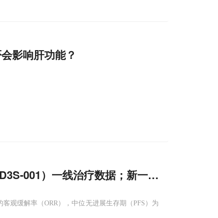
否会影响肝功能？
b（D3S-001）一线治疗数据；新一代KRAS G
12
78.0%的客观缓解率（ORR），中位无进展生存期（PFS）为