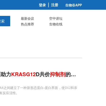
注册
登录
生物谷APP
最新会议
空中讲坛
搜索
热点推荐
生物在线
面助力
KRASG
12
D共价
抑制剂
的精准设计与效
RAS之间建立了一种新形态蛋白-蛋白界面，使D12和亲
有反应活性。