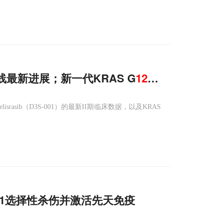
管线最新进展；新一代KRAS G
12
C
抑制剂
Elis
sib（D3S-001）的最新II期临床数据，以及KRAS
271选择性杀伤并激活先天免疫