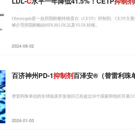
LDL-
C
水平一年降低41.5%！CETP
抑制剂
Obicetrapib是一款胆固醇酯转移蛋白（CETP）抑制剂。CE
够介导胆固醇酯由HDL向LDL以及VLDL转移。
2024-08-02
百济神州PD-1
抑制剂
百泽安®（替雷利珠
替雷利珠单抗的全球临床开发项目已在超过30个国家和地区开展2
2024-01-03