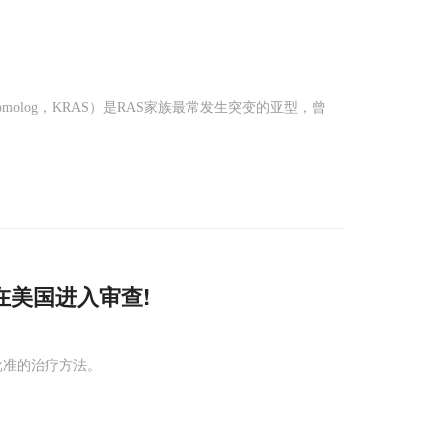
cogene Homolog，KRAS）是RAS家族最常发生突变的亚型，曾
lan)在美国进入审查!
批准的治疗方法。