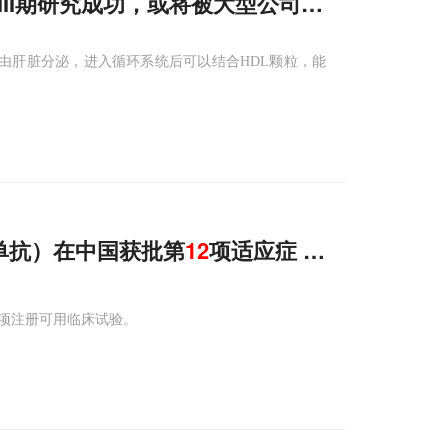
III期研究成功，或将被大型公司收购
TP主要由肝脏分泌，进入循环系统后可以结合HDL颗粒，能
单抗）在中国获批第
12
项适应症 用于肝细胞癌
1项注册可用临床试验。