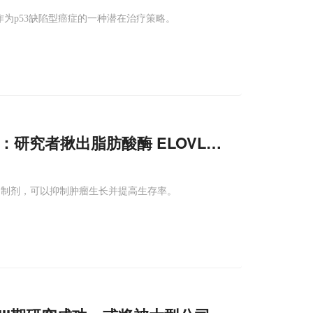
作为p53缺陷型癌症的一种潜在治疗策略。
iol：研究者揪出脂肪酸酶 ELOVL6，
抑制剂
让肿
L6抑制剂，可以抑制肿瘤生长并提高生存率。