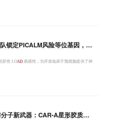
队锁定PICALM风险等位基因，开辟治疗新路
异性 LO
AD
易感性，为开发临床干预措施提供了神
分子新武器：CAR-A星形胶质细胞疗法与SPY