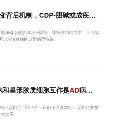
变背后机制，CDP-胆碱或成疾病通解
多不饱和磷脂酰胆碱水平降低、线粒体功能异常、细胞氧
等阿尔茨海默病的典型病理特征。
胞和星形胶质细胞互作是
AD
病理关键
理蛋白的“应声虫”，它们还通过加剧tau蛋白的扩散
发生发展。