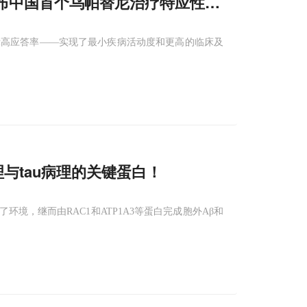
布中国首个乌帕替尼治疗特应性皮炎的大规模真实
示高应答率——实现了最小疾病活动度和更高的临床及
与tau病理的关键蛋白！
环境，继而由RAC1和ATP1A3等蛋白完成胞外Aβ和