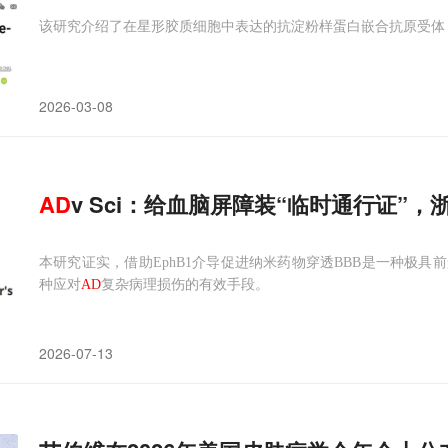
该研究介绍了在星形胶质细胞中表达的抗淀粉样蛋白嵌合抗原受体（
2026-03-08
AD
v Sci：给血脑屏障装“临时通行证”
本研究证实，借助EphB1介导促进纳米药物穿透BBB是一种极
种应对
AD
复杂病理损伤的有效手段。
2026-07-13