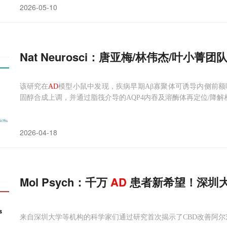
2026-05-10
Nat Neurosci：唐亚梅/林伟杰/叶小
该研究在
AD
模型小鼠中发现，疾病早期Aβ寡聚体可诱导内侧前额
固醇合成上调，并通过脂筏介导的AQP4内吞及溶酶体再定位/降
2026-04-18
Mol Psych：千万
AD
患者新希望！深圳大
来自深圳大学等机构的科学家们通过研究首次揭示了CBD改善阿