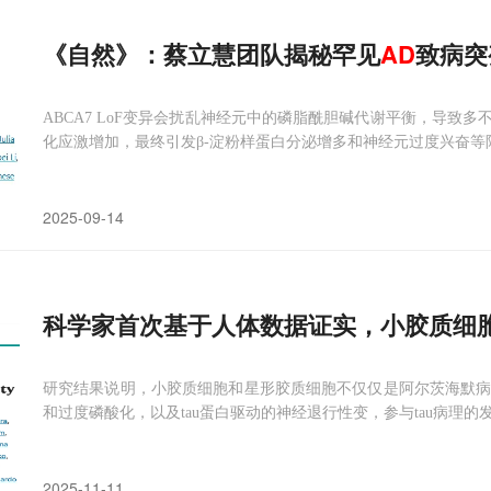
《自然》：蔡立慧团队揭秘罕见
AD
致病突
ABCA7 LoF变异会扰乱神经元中的磷脂酰胆碱代谢平衡，导致
化应激增加，最终引发β-淀粉样蛋白分泌增多和神经元过度兴奋
2025-09-14
科学家首次基于人体数据证实，小胶质细
研究结果说明，小胶质细胞和星形胶质细胞不仅仅是阿尔茨海默病病
和过度磷酸化，以及tau蛋白驱动的神经退行性变，参与tau病理的
2025-11-11