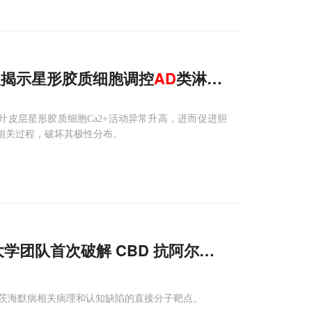
菁团队揭示星形胶质细胞调控
AD
类淋巴功能的新机
叶皮层星形胶质细胞Ca2+活动异常升高，进而促进胆
解相关过程，破坏其极性分布。
学团队首次破解 CBD 抗阿尔茨海默病的核心
尔茨海默病相关病理和认知缺陷的直接分子靶点。