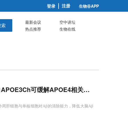
注册
登录
生物谷APP
最新会议
空中讲坛
搜索
热点推荐
生物在线
APOE3Ch可缓解APOE4相关
AD
病理
强外周肝细胞与单核细胞对Aβ的清除能力，降低大脑Aβ