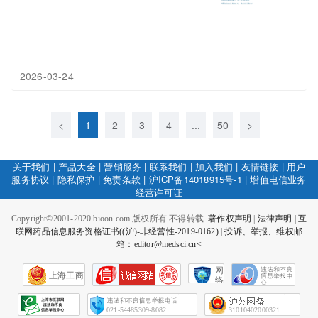
2026-03-24
<
1
2
3
4
...
50
>
关于我们
|
产品大全
|
营销服务
|
联系我们
|
加入我们
|
友情链接
|
用户
服务协议
|
隐私保护
|
免责条款
|
沪ICP备14018915号-1
|
增值电信业务
经营许可证
Copyright©2001-2020 bioon.com 版权所有 不得转载.
著作权声明
|
法律声明
|
互
联网药品信息服务资格证书((沪)-非经营性-2019-0162)
|
投诉、举报、维权邮
箱：editor@medsci.cn<
网
上海工商
络
社
会
征
021-54485309-8082
31010402000321