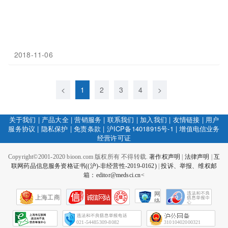
2018-11-06
<
1
2
3
4
>
关于我们
|
产品大全
|
营销服务
|
联系我们
|
加入我们
|
友情链接
|
用户
服务协议
|
隐私保护
|
免责条款
|
沪ICP备14018915号-1
|
增值电信业务
经营许可证
Copyright©2001-2020 bioon.com 版权所有 不得转载.
著作权声明
|
法律声明
|
互
联网药品信息服务资格证书((沪)-非经营性-2019-0162)
|
投诉、举报、维权邮
箱：editor@medsci.cn<
网
上海工商
络
社
会
征
021-54485309-8082
31010402000321