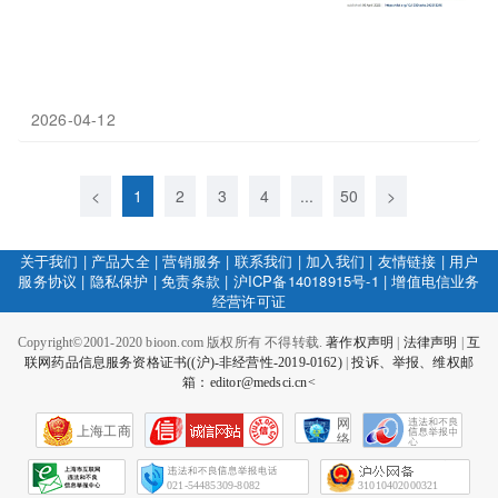
2026-04-12
<
1
2
3
4
...
50
>
关于我们
|
产品大全
|
营销服务
|
联系我们
|
加入我们
|
友情链接
|
用户
服务协议
|
隐私保护
|
免责条款
|
沪ICP备14018915号-1
|
增值电信业务
经营许可证
Copyright©2001-2020 bioon.com 版权所有 不得转载.
著作权声明
|
法律声明
|
互
联网药品信息服务资格证书((沪)-非经营性-2019-0162)
|
投诉、举报、维权邮
箱：editor@medsci.cn<
网
上海工商
络
社
会
征
021-54485309-8082
31010402000321