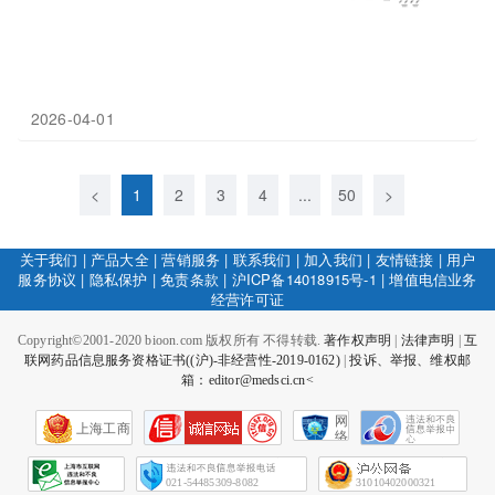
2026-04-01
<
1
2
3
4
...
50
>
关于我们
|
产品大全
|
营销服务
|
联系我们
|
加入我们
|
友情链接
|
用户
服务协议
|
隐私保护
|
免责条款
|
沪ICP备14018915号-1
|
增值电信业务
经营许可证
Copyright©2001-2020 bioon.com 版权所有 不得转载.
著作权声明
|
法律声明
|
互
联网药品信息服务资格证书((沪)-非经营性-2019-0162)
|
投诉、举报、维权邮
箱：editor@medsci.cn<
网
上海工商
络
社
会
征
021-54485309-8082
31010402000321