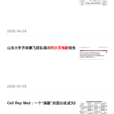
2026-04-28
山东大学齐林鹏飞团队揭示
阿
尔
茨
海
默
病免疫炎症调控新机制
2026-03-26
Cell Rep Med：一个“搞砸”的蛋白或成为延缓
阿
尔
茨
海
默
病的新靶