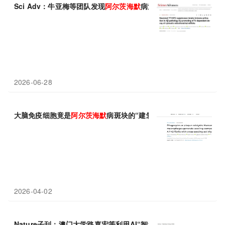
Sci Adv：牛亚梅等团队发现
阿
尔
茨
海
默
病治疗新靶点
2026-06-28
大脑免疫细胞竟是
阿
尔
茨
海
默
病斑块的“建筑师”
2026-04-02
Nature子刊：澳门大学路嘉宏等利用AI“智造”
阿
尔
茨
海
默
病新药