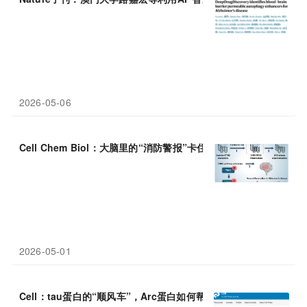
2026-05-06
Cell Chem Biol：大脑里的“消防警报”卡住了，
阿
尔
茨
海
默
病炎症
2026-05-01
Cell：tau蛋白的“顺风车”，Arc蛋白如何帮助
阿
尔
茨
海
默
病病理在