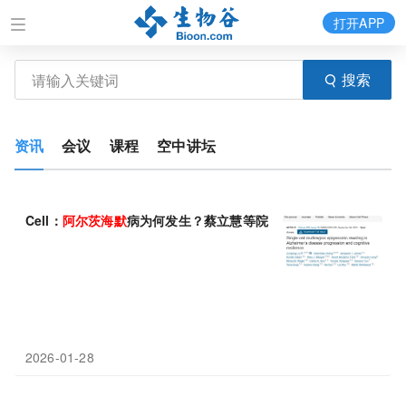
打开APP
搜索
资讯
会议
课程
空中讲坛
Cell：
阿
尔
茨
海
默
病为何发生？蔡立慧等院士团队揭示
阿
尔
茨
海
默
2026-01-28