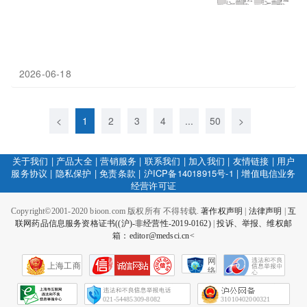
2026-06-18
<
1
2
3
4
...
50
>
关于我们
|
产品大全
|
营销服务
|
联系我们
|
加入我们
|
友情链接
|
用户
服务协议
|
隐私保护
|
免责条款
|
沪ICP备14018915号-1
|
增值电信业务
经营许可证
Copyright©2001-2020 bioon.com 版权所有 不得转载.
著作权声明
|
法律声明
|
互
联网药品信息服务资格证书((沪)-非经营性-2019-0162)
|
投诉、举报、维权邮
箱：editor@medsci.cn<
网
上海工商
络
社
会
征
021-54485309-8082
31010402000321