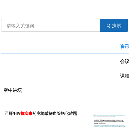
资讯
生物在线
品牌会议
行云公开课
注册
登录
生物谷APP
搜索
资
会
课
空中讲坛
乙肝/HIV
抗病毒
药竟能破解血管钙化难题