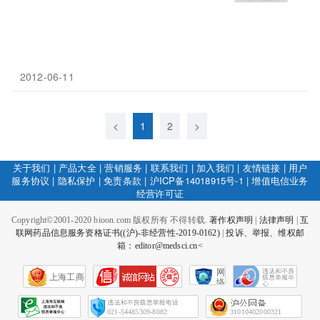
2012-06-11
<
1
2
>
关于我们
|
产品大全
|
营销服务
|
联系我们
|
加入我们
|
友情链接
|
用户
服务协议
|
隐私保护
|
免责条款
|
沪ICP备14018915号-1
|
增值电信业务
经营许可证
Copyright©2001-2020 bioon.com 版权所有 不得转载.
著作权声明
|
法律声明
|
互
联网药品信息服务资格证书((沪)-非经营性-2019-0162)
|
投诉、举报、维权邮
箱：editor@medsci.cn<
网
上海工商
络
社
会
征
021-54485309-8082
31010402000321