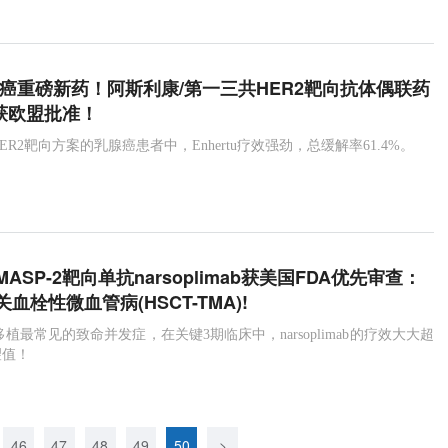
腺癌重磅新药！阿斯利康/第一三共HER2靶向抗体偶联药
tu获欧盟批准！
ER2靶向方案的乳腺癌患者中，Enhertu疗效强劲，总缓解率61.4%。
ASP-2靶向单抗narsoplimab获美国FDA优先审查：
血栓性微血管病(HSCT-TMA)!
植最常见的致命并发症，在关键3期临床中，narsoplimab的疗效大大超
望值！
46
47
48
49
50
>