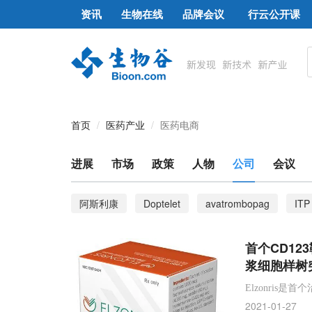
资讯
生物在线
品牌会议
行云公开课
首页
医药产业
医药电商
进展
市场
政策
人物
公司
会议
阿斯利康
Doptelet
avatrombopag
ITP
诺和诺德
司美格鲁肽
INP104
Impel
首个CD12
2型糖尿病
慢性免疫性血小板减少症
血小板
浆细胞样树突
造血干细胞移植
血栓性微血管病
HSCT
Elzonris
2021-01-27