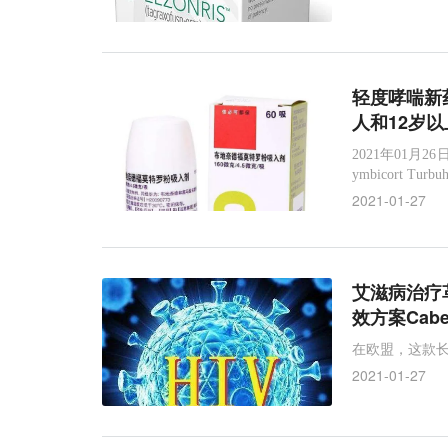
抗体偶联药物
DHE
错配修复缺陷
cabo
强生
都保
轻度哮喘
Elzonris
CD1
信必可
Symbicort Turbuhaler
葛兰素史克
轻度哮喘新
人和12岁
微卫星不稳定
BPDCN
结直肠癌
Keytr
2021年01月
艾伯维
银屑病关节炎
默沙东
ymbicort 
家药品监督管理
2021-01-27
炎缓解治疗。值
艾滋病治疗
效方案Cab
在欧盟，这款长
2021-01-27