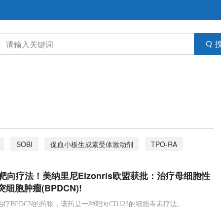
SOBI
促血小板生成素受体激动剂
TPO-RA
急性偏头痛
甲磺酸二氢麦角胺
semaglutide
3靶向疗法！美纳里尼Elzonris欧盟获批：治疗母细胞性
减少症
narsoplimab
MASP-2
Omeros
TMA
细胞肿瘤(BPDCN)!
第一三共
Enhertu
ADC
HER2
乳腺癌
是首个治疗BPDCN的药物，该药是一种靶向CD123的细胞毒素疗法。