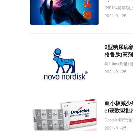
INP104将
2021-01-25
2型糖尿病新
格鲁肽)高剂
与1.0mg剂量
2021-01-25
血小板减少
et获欧盟批
Doptelet
2021-01-25