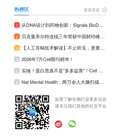
热榜区
查看更多
从DNA设计到药物创新：Signals BioDesign如何重塑分子生物学研发生态！
1
贝克曼库尔特连续三年荣获中国财经峰会三项大奖！
2
【人工耳蜗技术解读】不止听见，更要听见未来 ---- 智能耳蜗，开启人工耳蜗技术新纪元！
3
2026年7月Cell期刊精华！
4
实锤！蛋白质真不是"多多益善"！Cell Press Blue：适度限蛋白，反而拉长健康寿命！
5
Nat Mental Health：两万余人大脑扫描刷新抑郁脑科学认知！抑郁不只是情绪病，视觉、运动脑区同步受损！
6
如需了解生物行业更多信息
请关注我们其他的社交平台