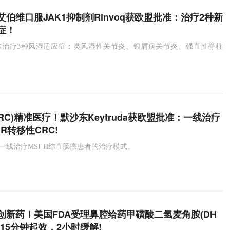
伯维口服JAK1抑制剂Rinvoq获欧盟批准：治疗2种新
症！
被批准治疗3种风湿适应症：类风湿性关节炎、银屑病关节炎、强直性脊柱
RC)精准医疗！默沙东Keytruda获欧盟批准：一线治疗
MMR转移性CRC!
将改变一线治疗MSI-H结直肠癌患者的治疗模式。
创新药！美国FDA受理鼻腔给药甲磺酸二氢麦角胺(DH
4：15分钟起效，2小时缓解!