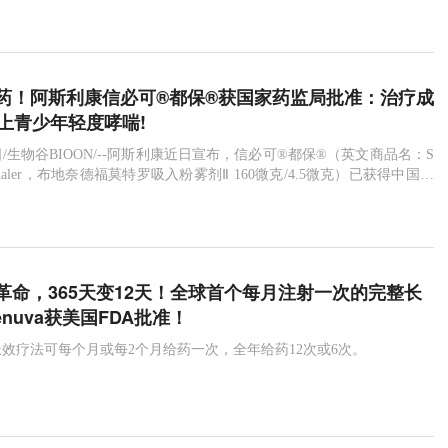
tegravir
Cabenuva
HIV
利匹韦林
艾滋病
23
母细胞性浆细胞样树突细胞肿瘤
美纳里尼集团
JAK抑制剂
可瑞达
MSI-H
帕博利珠单抗
药！阿斯利康信必可®都保®获国家药监局批准：治疗成
以上青少年轻度哮喘!
uda
dMMR
upadacitinib
Rinvoq
强直性脊柱炎
26日/生物谷BIOON/--阿斯利康近日宣布，信必可®都保®（英文商品名：S
Turbuhaler，布地奈德福莫特罗吸入粉雾剂Ⅱ 160微克/4.5微克）已获得中国国
局（NMPA）正式批准，用于成人和12岁以上青少年轻度哮喘患者的抗
得一提的是，信必可®都保®
革命，365天变12天！全球首个每月注射一次的完整长
enuva获美国FDA批准！
效疗法可每个月或每2个月给药一次，全年给药12次或6次。