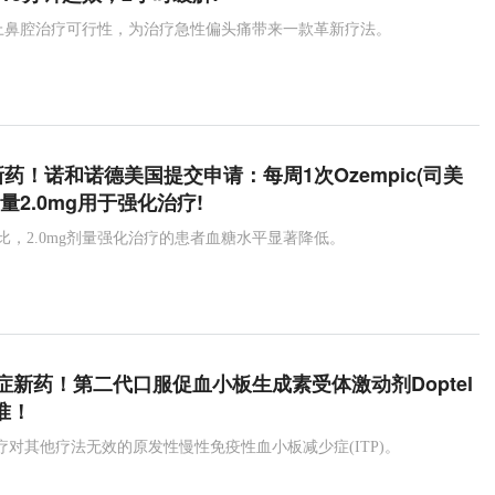
解锁上鼻腔治疗可行性，为治疗急性偏头痛带来一款革新疗法。
药！诺和诺德美国提交申请：每周1次Ozempic(司美
量2.0mg用于强化治疗!
相比，2.0mg剂量强化治疗的患者血糖水平显著降低。
症新药！第二代口服促血小板生成素受体激动剂Doptel
准！
用于治疗对其他疗法无效的原发性慢性免疫性血小板减少症(ITP)。