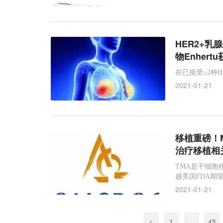
HER2+乳
物Enher
在已接受≥2种H
2021-01-21
移植重磅！M
治疗移植相关
TMA是干细胞移
越美国FDA期
2021-01-21
<
1
...
45