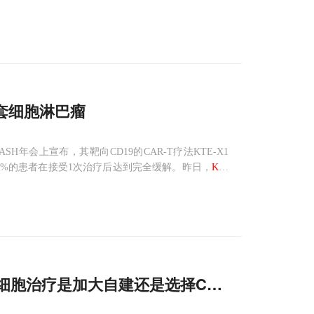
简单的
疗套细胞淋巴瘤
H年会上宣布，其靶向CD19的CAR-T疗法KTE-X1
7%的患者在接受1次治疗后达到完全缓解。昨日，
Kite
出，如果获批，KTE-X19将
未来细胞治疗是加大自建还是选择CDMO?