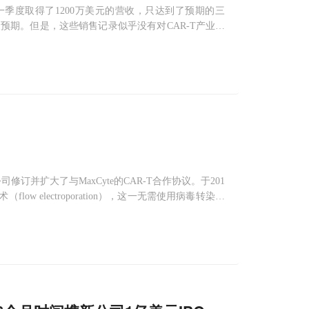
8年第一季度取得了1200万美元的营收，只达到了预期的三
也不及预期。但是，这些销售记录似乎没有对CAR-T产业产
就可窥得一二。据外网消息，近期吉利德旗下的
Kite
Pha
修订并扩大了与MaxCyte的CAR-T合作协议。于201
flow electroporation），这一无需使用病毒转染的
的CAR-T疗法中，
Kite
拥有使用Max