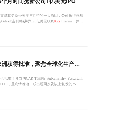
6个月时间携新公司1亿美元IPO
的创始团队一直是其受备受关注与期待的一大原因，公司执行总裁
Gilead(吉利德)豪掷120亿美元收购
Kite
Pharma，并顺
g, Arie Belldegr
在欧洲获得批准，聚焦全球化生产制造
准了各自的CAR-T细胞产品Kymriah和Yescarta上
(ALL)，且病情难治，或出现两次及以上复发的25岁以
DLBCL)的成人患者。☉ Yescarta获得了同样的D