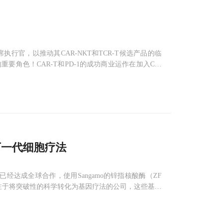
s为首席执行官，以推动其CAR-NKT和TCR-T候选产品的临
角色！CAR-T和PD-1的成功商业运作在加入Cell
R-T细胞产品Yescarta(axicab
造下一代细胞疗法
，两家公司已经达成全球合作，使用Sangamo的锌指核酸酶（ZF
专注于将突破性的科学转化为基因疗法的公司，这些基因
治疗领域领先的平台技术来改变患者的生活。该公司拥