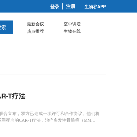
注册
登录
生物谷APP
最新会议
空中讲坛
搜索
热点推荐
生物在线
AR-T疗法
o公司联合宣布，双方已达成一项许可和合作协议。他们将
具有双重靶向的CAR-T疗法，治疗多发性骨髓瘤（MM）患
司专有的人源化重链抗体仅由重