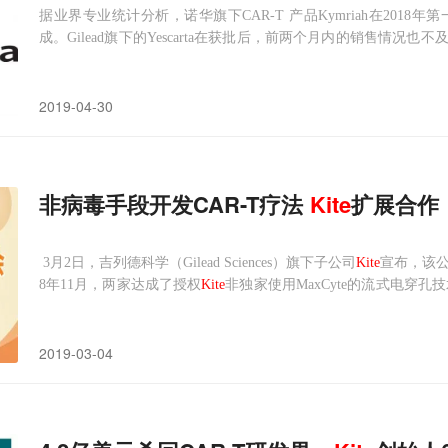
据业界专业统计分析，诺华旗下CAR-T 产品Kymriah在201
成。Gilead旗下的Yescarta在获批后，前两个月内的销售情况
生太大的负面影响。从近期频频出现的CAR-T制造工厂新建或许
rma宣布，正在美国马里兰州建造一个
2019-04-30
非病毒手段开发CAR-T疗法
Kite
扩展合作
3月2日，吉列德科学（Gilead Sciences）旗下子公司
Kite
宣布，该公司
8年11月，两家达成了授权
Kite
非独家使用MaxCyte的流式电穿孔技术（
细胞工程技术的首次协议。修订后的协议将确保在针对多达10个靶标
2019-03-04