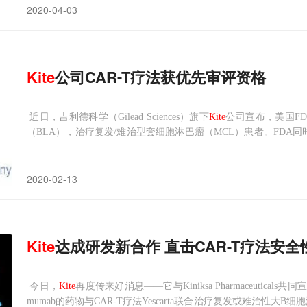
2020-04-03
Kite
公司CAR-T疗法获优先审评资格
近日，吉利德科学（Gilead Sciences）旗下
Kite
公司宣布，美国FD
（BLA），治疗复发/难治型套细胞淋巴瘤（MCL）患者。FDA
给出回复。新闻稿指出，如果获得批准，
Kite
公司将成为首家拥有多
2020-02-13
Kite
达成研发新合作 直击CAR-T疗法安全
今日，
Kite
再度传来好消息——它与Kiniksa Pharmaceutica
mumab的药物与CAR-T疗法Yescarta联合治疗复发或难治性大B