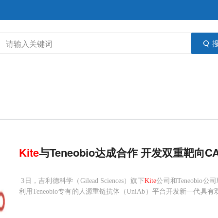
Kite
与Teneobio达成合作 开发双重靶向C
3日，吉利德科学（Gilead Sciences）旗下
Kite
公司和Teneobi
利用Teneobio专有的人源重链抗体（UniAb）平台开发新一代
者。不同于由两条重链和两条轻链组成的普通抗体，Teneobio公