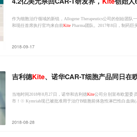
4.2亿美元杀回CAR-T研发界，
Kite
创始人
作为细胞治疗领域的新锐，Allogene Therapeutics公司
和现任首席执行官均来自前
Kite
Pharma团队。2017年8日，制药巨头
利携其 CAR-T 细胞产品 Yescarta 高调跻身肿瘤免疫第一梯队。David Chan
2018-09-17
吉利德
Kite
、诺华CAR-T细胞产品同日
当地时间2018年8月27日，诺华和吉利德
Kite
公司分别宣布欧盟委员会批
市！☉ Kymriah现已被批准用于治疗B细胞前体急性淋巴性白血病
下患者以及作为三线疗法，治疗复发或难治性弥漫性大B细胞淋巴瘤(r/r 
LBCL批准，
2018-08-28