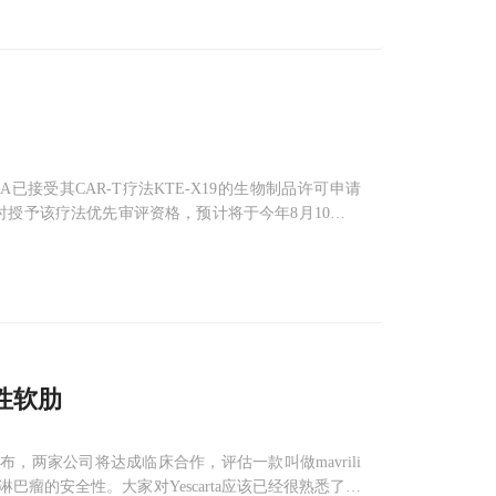
A已接受其CAR-T疗法KTE-X19的生物制品许可申请
同时授予该疗法优先审评资格，预计将于今年8月10日前
款商业化CAR-T疗法的公司。MC
性软肋
ls共同宣布，两家公司将达成临床合作，评估一款叫做mavrili
细胞淋巴瘤的安全性。大家对Yescarta应该已经很熟悉了，