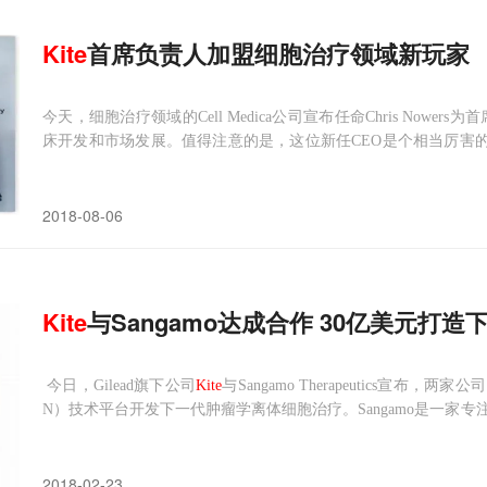
Kite
首席负责人加盟细胞治疗领域新玩家
今天，细胞治疗领域的Cell Medica公司宣布任命Chris Nower
床开发和市场发展。值得注意的是，这位新任CEO是个相当厉害的重要
Medica之前，Chris Nowers是Gilead/
Kite
欧洲市场的首席负责人，他负责CA
2018-08-06
Kite
与Sangamo达成合作 30亿美元打
今日，Gilead旗下公司
Kite
与Sangamo Therapeutics宣布
N）技术平台开发下一代肿瘤学离体细胞治疗。Sangamo是一家
疗法可以利用该公司在基因组编辑、基因治疗、基因调控和细胞
有的ZFN平台是一款强大的基
2018-02-23