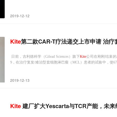
这里我们不再赘述。关于mavrilimumab是怎样一款药物，我们做
2019-12-12
Kite
第二款CAR-T疗法递交上市申请 治
日前，吉利德科学（Gilead Sciences）旗下
Kite
公司在刚刚结束的AS
9，在治疗复发/难治型套细胞淋巴瘤（MCL）患者的试验中，使6
便向美国FDA递交了该疗法的生物制品许可申请（BLA）。新闻稿指
2019-12-13
Kite
建厂扩大Yescarta与TCR产能，