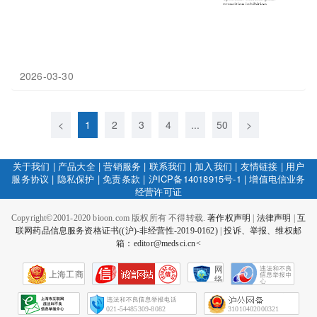
2026-03-30
<
1
2
3
4
...
50
>
关于我们
|
产品大全
|
营销服务
|
联系我们
|
加入我们
|
友情链接
|
用户
服务协议
|
隐私保护
|
免责条款
|
沪ICP备14018915号-1
|
增值电信业务
经营许可证
Copyright©2001-2020 bioon.com 版权所有 不得转载.
著作权声明
|
法律声明
|
互
联网药品信息服务资格证书((沪)-非经营性-2019-0162)
|
投诉、举报、维权邮
箱：editor@medsci.cn<
网
上海工商
络
社
会
征
021-54485309-8082
31010402000321