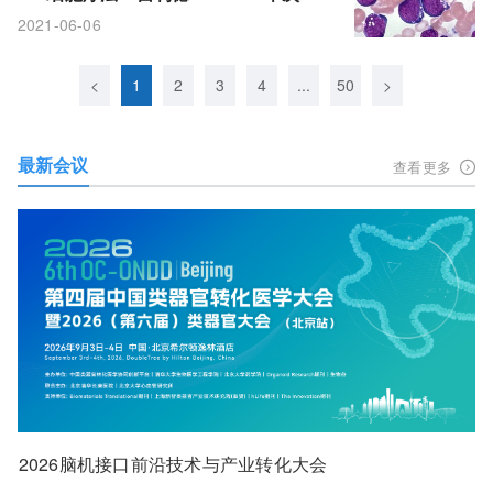
注：完全缓解率71%!
2021-06-06
<
1
2
3
4
...
50
>
最新会议
查看更多
2026脑机接口前沿技术与产业转化大会