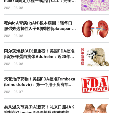
nclexta固定疗程一线治疗CLL：完全缓
吉利德
brexucabtagene autoleucel
ALL
解率56%！
2021-06-08
Liminal BioSciences
超重
Ryplazim
纤溶酶原
纤溶酶原缺乏症
礼来
巴瑞替尼
靶向IgA肾病(IgAN)根本病因！诺华口
服强效选择性因子B抑制剂iptacopan显
蛋白尿
替代途径
补体系统
诺华
著降低蛋白尿水平!
2021-06-08
aducanumab
AD
iptacopan
IgA肾病
阿尔茨海默(AD)超重磅！美国FDA批准
Venclexta
Imbruvica
慢性淋巴细胞白血病
β淀粉样蛋白抗体Aduhelm：近20年来
第一个新药，同类中首个!
艾伯维
B因子抑制剂
β淀粉样蛋白
卫材
2021-06-08
baricitinib
抗病毒
Incyte
JAK抑制剂
天花治疗药物！美国FDA批准Tembexa
Olumiant
天花
Tembexa
渤健
抗体
(brincidofovir)：第一个用于所有年龄
段的天花抗病毒药物!
2021-06-07
阿尔茨海默
brincidofovir
Chimerix
CLL
类风湿关节炎(RA)新药！礼来口服JAK
抑制剂Olumiant(巴瑞替尼)有效改善疼