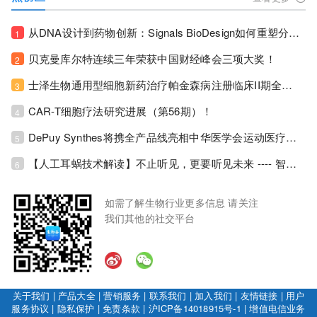
从DNA设计到药物创新：Signals BioDesign如何重塑分子生物学研发生态！
1
贝克曼库尔特连续三年荣获中国财经峰会三项大奖！
2
士泽生物通用型细胞新药治疗帕金森病注册临床II期全部入组完成！
3
CAR-T细胞疗法研究进展（第56期）！
4
DePuy Synthes将携全产品线亮相中华医学会运动医疗分会大会，加码布局中国运动医学创新赛道！
5
【人工耳蜗技术解读】不止听见，更要听见未来 ---- 智能耳蜗，开启人工耳蜗技术新纪元！
6
如需了解生物行业更多信息 请关注
我们其他的社交平台
关于我们
|
产品大全
|
营销服务
|
联系我们
|
加入我们
|
友情链接
|
用户
服务协议
|
隐私保护
|
免责条款
|
沪ICP备14018915号-1
|
增值电信业务