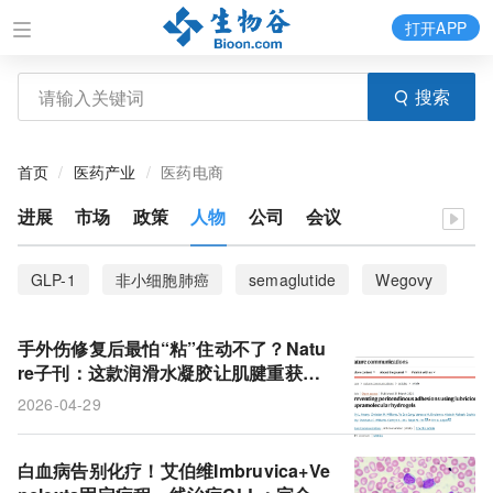
打开APP
搜索
首页
医药产业
医药电商
进展
市场
政策
人物
公司
会议
GLP-1
非小细胞肺癌
semaglutide
Wegovy
索马鲁肽
减肥
安进
sotorasib
AMG 510
手外伤修复后最怕“粘”住动不了？Natu
类风湿性关节炎
KRAS
KRASG12C抑制剂
re子刊：这款润滑水凝胶让肌腱重获自
由
2026-04-29
NSCLC
肥胖症
诺和诺德
Kite
CAR-T
KTE-X19
Tecartus
急性淋巴细胞白血病
白血病告别化疗！艾伯维Imbruvica+Ve