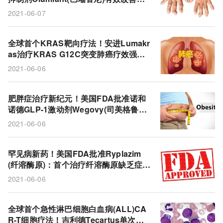
痛/身体功能/关节晨僵，优于Humira!
2021-06-07
全球首个KRAS靶向疗法！安进Lumakr
as治疗KRAS G12C突变肺癌疗效强
劲：总生存期中位数达12.5个月!
2021-06-06
肥胖症治疗新纪元！美国FDA批准诺和
诺德GLP-1激动剂Wegovy(司美格鲁
肽，2.4mg)：治疗68周减重18%!
2021-06-06
罕见病新药！美国FDA批准Ryplazim
(纤溶酶原)：首个治疗纤溶酶原缺乏症的
药物!
2021-06-06
全球首个急性淋巴细胞白血病(ALL)CA
R-T细胞疗法！吉利德Tecartus单次输