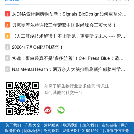
从DNA设计到药物创新：Signals BioDesign如何重塑分子生物学研发生态！
1
贝克曼库尔特连续三年荣获中国财经峰会三项大奖！
2
【人工耳蜗技术解读】不止听见，更要听见未来 ---- 智能耳蜗，开启人工耳蜗技术新纪元！
3
2026年7月Cell期刊精华！
4
实锤！蛋白质真不是"多多益善"！Cell Press Blue：适度限蛋白，反而拉长健康寿命！
5
Nat Mental Health：两万余人大脑扫描刷新抑郁脑科学认知！抑郁不只是情绪病，视觉、运动脑区同步受损！
6
如需了解生物行业更多信息 请关注
我们其他的社交平台
关于我们
|
产品大全
|
营销服务
|
联系我们
|
加入我们
|
友情链接
|
用户
服务协议
|
隐私保护
|
免责条款
|
沪ICP备14018915号-1
|
增值电信业务