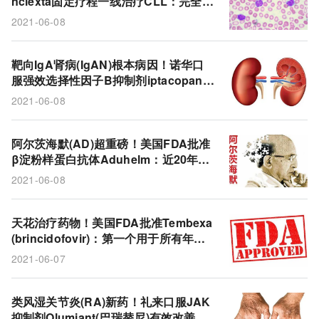
nclexta固定疗程一线治疗CLL：完全缓
吉利德
brexucabtagene autoleucel
ALL
解率56%！
2021-06-08
Liminal BioSciences
超重
Ryplazim
纤溶酶原
纤溶酶原缺乏症
礼来
巴瑞替尼
靶向IgA肾病(IgAN)根本病因！诺华口
服强效选择性因子B抑制剂iptacopan显
蛋白尿
替代途径
补体系统
诺华
著降低蛋白尿水平!
2021-06-08
aducanumab
AD
iptacopan
IgA肾病
阿尔茨海默(AD)超重磅！美国FDA批准
Venclexta
Imbruvica
慢性淋巴细胞白血病
β淀粉样蛋白抗体Aduhelm：近20年来
第一个新药，同类中首个!
艾伯维
B因子抑制剂
β淀粉样蛋白
卫材
2021-06-08
baricitinib
抗病毒
Incyte
JAK抑制剂
天花治疗药物！美国FDA批准Tembexa
Olumiant
天花
Tembexa
渤健
抗体
(brincidofovir)：第一个用于所有年龄
段的天花抗病毒药物!
2021-06-07
阿尔茨海默
brincidofovir
Chimerix
CLL
类风湿关节炎(RA)新药！礼来口服JAK
抑制剂Olumiant(巴瑞替尼)有效改善疼