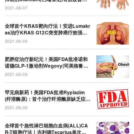
痛/身体功能/关节晨僵，优于Humira!
2021-06-07
全球首个KRAS靶向疗法！安进Lumakr
as治疗KRAS G12C突变肺癌疗效强
劲：总生存期中位数达12.5个月!
2021-06-06
肥胖症治疗新纪元！美国FDA批准诺和
诺德GLP-1激动剂Wegovy(司美格鲁
肽，2.4mg)：治疗68周减重18%!
2021-06-06
罕见病新药！美国FDA批准Ryplazim
(纤溶酶原)：首个治疗纤溶酶原缺乏症的
药物!
2021-06-06
全球首个急性淋巴细胞白血病(ALL)CA
R-T细胞疗法！吉利德Tecartus单次输