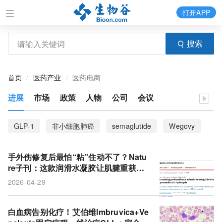
打开APP
搜索
首页
医药产业
医药电商
进展
市场
政策
人物
公司
会议
GLP-1
非小细胞肺癌
semaglutide
Wegovy
索马鲁肽
减肥
安进
sotorasib
AMG 510
手外伤修复后最怕“粘”住动不了？Natu
类风湿性关节炎
KRAS
KRASG12C抑制剂
re子刊：这款润滑水凝胶让肌腱重获自
由
2026-04-29
NSCLC
肥胖症
诺和诺德
Kite
CAR-T
KTE-X19
Tecartus
急性淋巴细胞白血病
白血病告别化疗！艾伯维Imbruvica+Ve