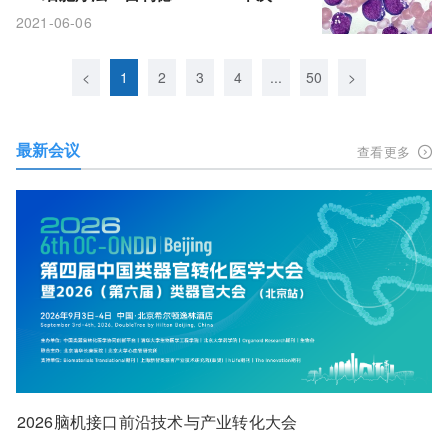
注：完全缓解率71%!
2021-06-06
<
1
2
3
4
...
50
>
最新会议
查看更多
2026脑机接口前沿技术与产业转化大会