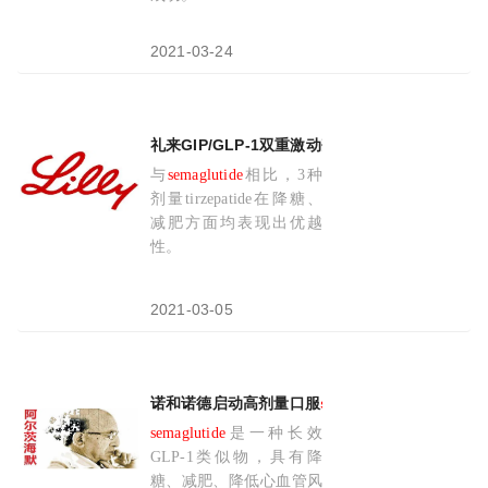
2021-03-25
2021-03-24
礼来GIP/GLP-1双重激动剂tirzepatide 3临
与
semaglutide
相比，3种
剂量tirzepatide在降糖、
减肥方面均表现出优越
性。
2021-03-05
诺和诺德启动高剂量口服
semaglutide
(司美格鲁
semaglutide
是一种长效
GLP-1类似物，具有降
糖、减肥、降低心血管风