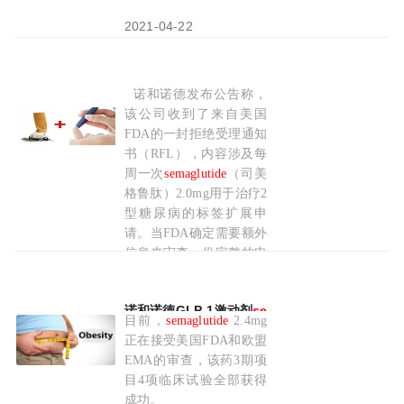
2021-04-22
诺和诺德发布公告称，
诺和诺德高剂量
semaglutide
治疗糖尿病上市申请
该公司收到了来自美国
FDA的一封拒绝受理通知
书（RFL），内容涉及每
周一次
semaglutide
（司美
格鲁肽）2.0mg用于治疗2
型糖尿病的标签扩展申
请。当FDA确定需要额外
信息来审查一份完整的申
请时，将会向药企发送一
封RFL。在该RFL中，
诺和诺德GLP-1激动剂
semaglutide
(司美格鲁肽)
FDA要求提供更多的信
目前，
semaglutide
2.4mg
息，包括与拟议的新生产
正在接受美国FDA和欧盟
基地相关的数据。虽然重
EMA的审查，该药3期项
新提交时
目4项临床试验全部获得
成功。