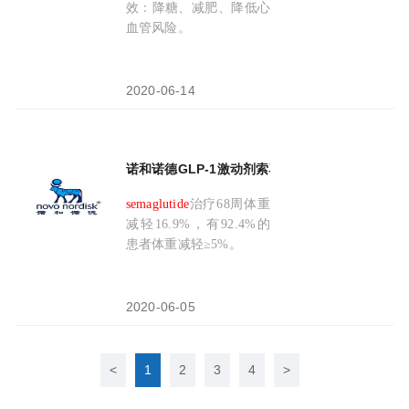
效：降糖、减肥、降低心
血管风险。
2020-06-14
诺和诺德GLP-1激动剂索马鲁肽(
semaglutide
)
semaglutide
治疗68周体重
减轻16.9%，有92.4%的
患者体重减轻≥5%。
2020-06-05
<
1
2
3
4
>