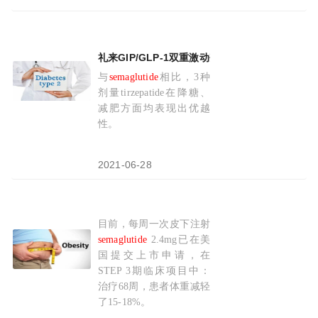
礼来GIP/GLP-1双重激动剂tirzepatide：降
与
semaglutide
相比，3种
剂量tirzepatide在降糖、
减肥方面均表现出优越
性。
2021-06-28
目前，每周一次皮下注射
诺和诺德GLP-1激动剂
semaglutide
(司美格鲁肽
semaglutide
2.4mg已在美
国提交上市申请，在
STEP 3期临床项目中：
治疗68周，患者体重减轻
了15-18%。