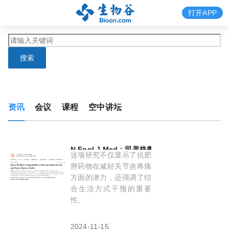
打开APP
搜索
资讯
会议
课程
空中讲坛
N Engl J Med：司美格鲁肽（
semaglutide
）又
这项研究不仅显示了抗肥
胖药物在减轻关节炎疼痛
方面的潜力，还强调了结
合生活方式干预的重要
性。
2024-11-15