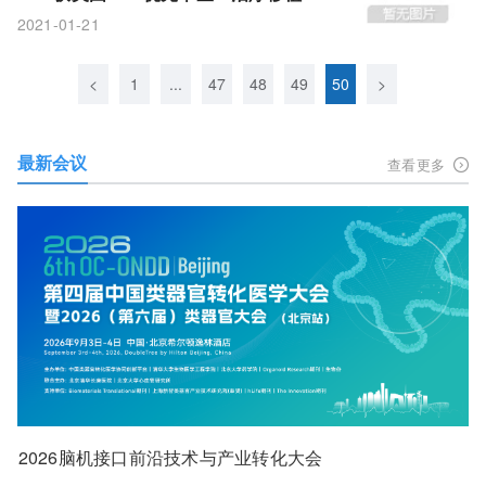
关血栓性微血管病(HSCT-TMA)!
2021-01-21
<
1
...
47
48
49
50
>
最新会议
查看更多
2026脑机接口前沿技术与产业转化大会