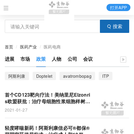
打开APP
搜索
首页
医药产业
医药电商
进展
市场
政策
人物
公司
会议
阿斯利康
Doptelet
avatrombopag
ITP
SOBI
促血小板生成素受体激动剂
TPO-RA
首个CD123靶向疗法！美纳里尼Elzonri
诺和诺德
司美格鲁肽
INP104
Impel
s欧盟获批：治疗母细胞性浆细胞样树突
细胞肿瘤(BPDCN)!
2021-01-27
急性偏头痛
甲磺酸二氢麦角胺
semaglutide
2型糖尿病
慢性免疫性血小板减少症
血小板减少症
轻度哮喘新药！阿斯利康信必可®都保®