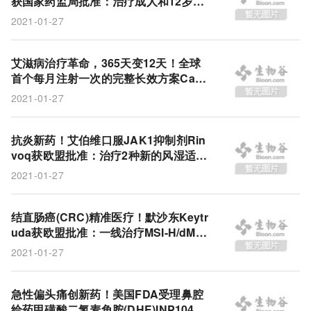
获国家药监局批准：治疗成人和12岁以
narsoplimab
MASP-2
Omeros
TMA
上青少年轻度哮喘!
2021-01-27
造血干细胞移植
血栓性微血管病
HSCT
第一三共
Enhertu
ADC
HER2
乳腺癌
艾滋病治疗革命，365天变12天！全球
首个每月注射一次的完整长效方案Cabe
抗体偶联药物
DHE
错配修复缺陷
nuva获美国FDA批准！
2021-01-27
cabotegravir
Cabenuva
HIV
利匹韦林
抗炎新药！艾伯维口服JAK1抑制剂Rin
艾滋病
强生
都保
轻度哮喘
Elzonris
voq获欧盟批准：治疗2种新的风湿适应
症！
CD123
母细胞性浆细胞样树突细胞肿瘤
2021-01-27
美纳里尼集团
信必可
Symbicort Turbuhaler
结直肠癌(CRC)精准医疗！默沙东Keytr
葛兰素史克
JAK抑制剂
可瑞达
MSI-H
uda获欧盟批准：一线治疗MSI-H/dMM
R转移性CRC!
2021-01-27
帕博利珠单抗
微卫星不稳定
BPDCN
结直肠癌
Keytruda
dMMR
upadacitinib
急性偏头痛创新药！美国FDA受理鼻腔
给药甲磺酸二氢麦角胺(DHE)INP104：
Rinvoq
强直性脊柱炎
艾伯维
银屑病关节炎