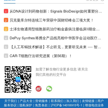
从DNA设计到药物创新：Signals BioDesign如何重塑分子生物学研发生态！
1
贝克曼库尔特连续三年荣获中国财经峰会三项大奖！
2
士泽生物通用型细胞新药治疗帕金森病注册临床II期全部入组完成！
3
DePuy Synthes将携全产品线亮相中华医学会运动医疗分会大会，加码布局中国运动医学创新赛道！
4
【人工耳蜗技术解读】不止听见，更要听见未来 ---- 智能耳蜗，开启人工耳蜗技术新纪元！
5
CAR-T细胞疗法研究进展（第56期）！
6
如需了解生物行业更多信息 请关注
我们其他的社交平台
关于我们
|
产品大全
|
营销服务
|
联系我们
|
加入我们
|
友情链接
|
用户
服务协议
|
隐私保护
|
免责条款
|
沪ICP备14018915号-1
|
增值电信业务