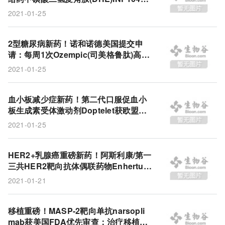
15分钟起效，2小时缓解!
2021-01-25
默沙东
2型糖尿病新药！诺和诺德美国提交申
请：每周1次Ozempic(司美格鲁肽)高剂
量2.0mg用于强化治疗!
2021-01-25
血小板减少症新药！第二代口服促血小
板生成素受体激动剂Doptelet获欧盟批
准！
2021-01-25
HER2+乳腺癌重磅新药！阿斯利康/第一
三共HER2靶向抗体偶联药物Enhertu获
欧盟批准！
2021-01-21
移植重磅！MASP-2靶向单抗narsopli
mab获美国FDA优先审查：治疗移植相