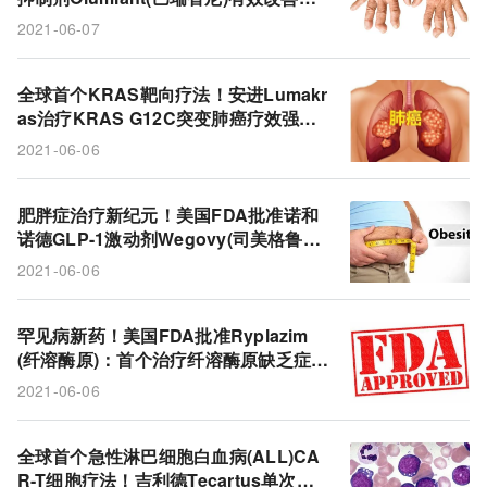
痛/身体功能/关节晨僵，优于Humira!
2021-06-07
全球首个KRAS靶向疗法！安进Lumakr
as治疗KRAS G12C突变肺癌疗效强
劲：总生存期中位数达12.5个月!
2021-06-06
肥胖症治疗新纪元！美国FDA批准诺和
诺德GLP-1激动剂Wegovy(司美格鲁
肽，2.4mg)：治疗68周减重18%!
2021-06-06
罕见病新药！美国FDA批准Ryplazim
(纤溶酶原)：首个治疗纤溶酶原缺乏症的
药物!
2021-06-06
全球首个急性淋巴细胞白血病(ALL)CA
R-T细胞疗法！吉利德Tecartus单次输