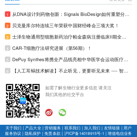
从DNA设计到药物创新：Signals BioDesign如何重塑分子生物学研发生态！
1
贝克曼库尔特连续三年荣获中国财经峰会三项大奖！
2
士泽生物通用型细胞新药治疗帕金森病注册临床II期全部入组完成！
3
CAR-T细胞疗法研究进展（第56期）！
4
DePuy Synthes将携全产品线亮相中华医学会运动医疗分会大会，加码布局中国运动医学创新赛道！
5
【人工耳蜗技术解读】不止听见，更要听见未来 ---- 智能耳蜗，开启人工耳蜗技术新纪元！
6
如需了解生物行业更多信息 请关注
我们其他的社交平台
关于我们
|
产品大全
|
营销服务
|
联系我们
|
加入我们
|
友情链接
|
用户
服务协议
|
隐私保护
|
免责条款
|
沪ICP备14018915号-1
|
增值电信业务