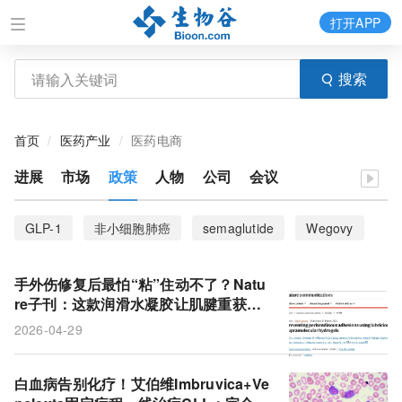
打开APP
搜索
首页
医药产业
医药电商
进展
市场
政策
人物
公司
会议
GLP-1
非小细胞肺癌
semaglutide
Wegovy
索马鲁肽
减肥
安进
sotorasib
AMG 510
手外伤修复后最怕“粘”住动不了？Natu
类风湿性关节炎
KRAS
KRASG12C抑制剂
re子刊：这款润滑水凝胶让肌腱重获自
由
2026-04-29
NSCLC
肥胖症
诺和诺德
Kite
CAR-T
KTE-X19
Tecartus
急性淋巴细胞白血病
白血病告别化疗！艾伯维Imbruvica+Ve