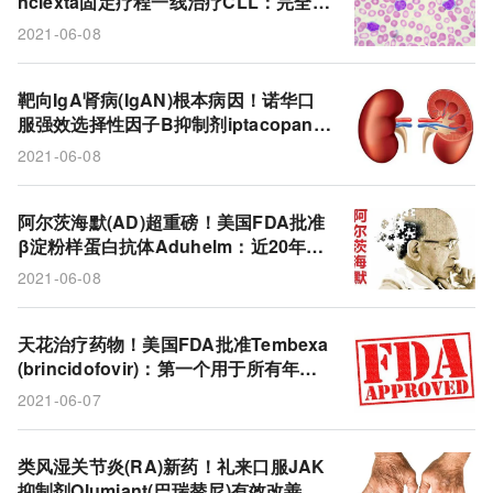
nclexta固定疗程一线治疗CLL：完全缓
吉利德
brexucabtagene autoleucel
ALL
解率56%！
2021-06-08
Liminal BioSciences
超重
Ryplazim
纤溶酶原
纤溶酶原缺乏症
礼来
巴瑞替尼
靶向IgA肾病(IgAN)根本病因！诺华口
服强效选择性因子B抑制剂iptacopan显
蛋白尿
替代途径
补体系统
诺华
著降低蛋白尿水平!
2021-06-08
aducanumab
AD
iptacopan
IgA肾病
阿尔茨海默(AD)超重磅！美国FDA批准
Venclexta
Imbruvica
慢性淋巴细胞白血病
β淀粉样蛋白抗体Aduhelm：近20年来
第一个新药，同类中首个!
艾伯维
B因子抑制剂
β淀粉样蛋白
卫材
2021-06-08
baricitinib
抗病毒
Incyte
JAK抑制剂
天花治疗药物！美国FDA批准Tembexa
Olumiant
天花
Tembexa
渤健
抗体
(brincidofovir)：第一个用于所有年龄
段的天花抗病毒药物!
2021-06-07
阿尔茨海默
brincidofovir
Chimerix
CLL
类风湿关节炎(RA)新药！礼来口服JAK
抑制剂Olumiant(巴瑞替尼)有效改善疼