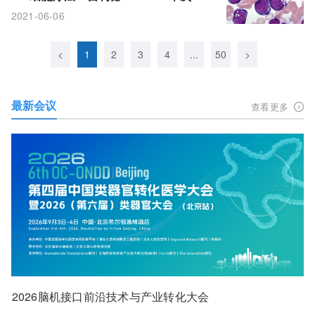
注：完全缓解率71%!
2021-06-06
<
1
2
3
4
...
50
>
最新会议
查看更多
2026脑机接口前沿技术与产业转化大会