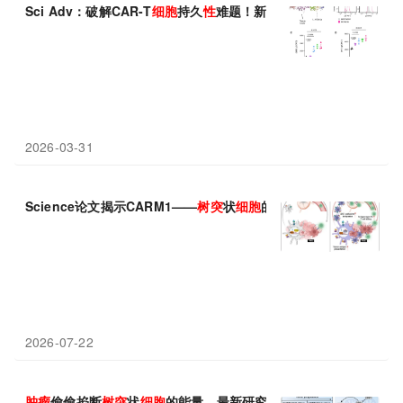
Sci Adv：破解CAR-T
细胞
持久
性
难题！新支架技术培养"干
细胞
样
2026-03-31
Science论文揭示CARM1——
树突
状
细胞
的“免疫刹车”：抑制它，
2026-07-22
肿瘤
偷偷掐断
树突
状
细胞
的能量，最新研究或找到了重启开关