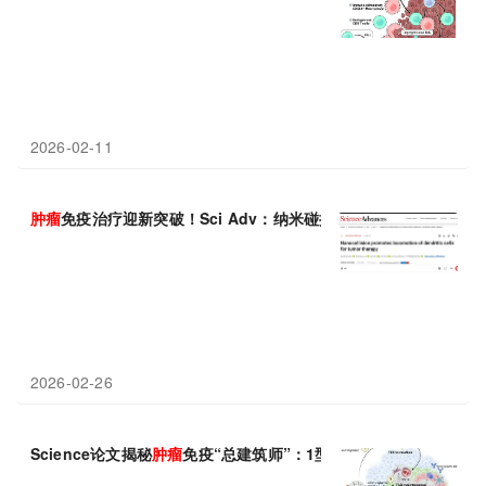
2026-02-11
肿瘤
免疫治疗迎新突破！Sci Adv：纳米碰撞激活
树突
状
细胞
抗瘤
2026-02-26
Science论文揭秘
肿瘤
免疫“总建筑师”：1型
树突
状
细胞
搭建三级淋