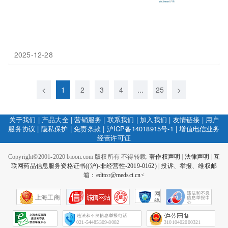
2025-12-28
<
1
2
3
4
...
25
>
关于我们
|
产品大全
|
营销服务
|
联系我们
|
加入我们
|
友情链接
|
用户
服务协议
|
隐私保护
|
免责条款
|
沪ICP备14018915号-1
|
增值电信业务
经营许可证
Copyright©2001-2020 bioon.com 版权所有 不得转载.
著作权声明
|
法律声明
|
互
联网药品信息服务资格证书((沪)-非经营性-2019-0162)
|
投诉、举报、维权邮
箱：editor@medsci.cn<
网
上海工商
络
社
会
征
021-54485309-8082
31010402000321