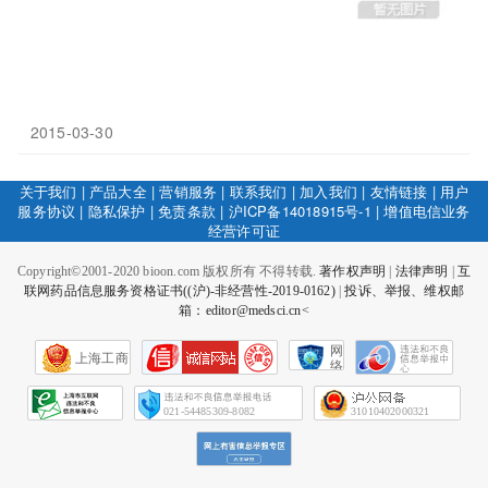
2015-03-30
关于我们
|
产品大全
|
营销服务
|
联系我们
|
加入我们
|
友情链接
|
用户
服务协议
|
隐私保护
|
免责条款
|
沪ICP备14018915号-1
|
增值电信业务
经营许可证
Copyright©2001-2020 bioon.com 版权所有 不得转载.
著作权声明
|
法律声明
|
互
联网药品信息服务资格证书((沪)-非经营性-2019-0162)
|
投诉、举报、维权邮
箱：editor@medsci.cn<
网
上海工商
络
社
会
征
021-54485309-8082
31010402000321
信
网