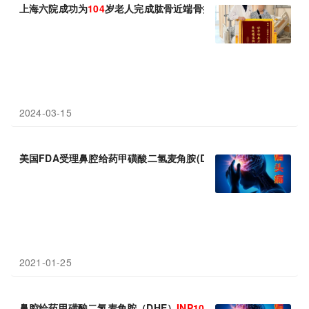
上海六院成功为
104
岁老人完成肱骨近端骨折手术
2024-03-15
美国FDA受理鼻腔给药甲磺酸二氢麦角胺(DHE)
INP104
：15分钟起
2021-01-25
鼻腔给药甲磺酸二氢麦角胺（DHE）
INP104
：15分钟起效，2小