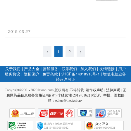
2015-03-27
<
1
2
>
关于我们
|
产品大全
|
营销服务
|
联系我们
|
加入我们
|
友情链接
|
用户
服务协议
|
隐私保护
|
免责条款
|
沪ICP备14018915号-1
|
增值电信业务
经营许可证
Copyright©2001-2020 bioon.com 版权所有 不得转载.
著作权声明
|
法律声明
|
互
联网药品信息服务资格证书((沪)-非经营性-2019-0162)
|
投诉、举报、维权邮
箱：editor@medsci.cn<
网
上海工商
络
社
会
征
021-54485309-8082
31010402000321