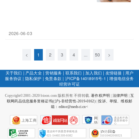
2026-06-03
<
1
2
3
4
...
50
>
关于我们
|
产品大全
|
营销服务
|
联系我们
|
加入我们
|
友情链接
|
用户
服务协议
|
隐私保护
|
免责条款
|
沪ICP备14018915号-1
|
增值电信业务
经营许可证
Copyright©2001-2020 bioon.com 版权所有 不得转载.
著作权声明
|
法律声明
|
互
联网药品信息服务资格证书((沪)-非经营性-2019-0162)
|
投诉、举报、维权邮
箱：editor@medsci.cn<
网
上海工商
络
社
会
征
021-54485309-8082
31010402000321