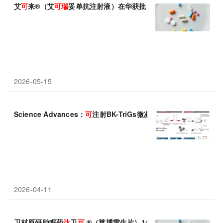
艾
可
来®（艾
可
瑞
妥单抗注射液）在华获批，革新滤泡性淋巴瘤治
2026-05-15
Science Advances：
可
注射BK-TriGs微凝胶——减少婴儿手术
2026-04-11
卫材原研助眠药
达
卫
可
®（莱博雷生片）14 片新规格重磅上市