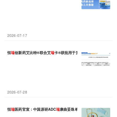
2026-07-17
恒
瑞
创新药艾比特®联合艾
瑞
卡®获批用于复发或转移性宫颈癌一线
2026-07-28
恒
瑞
医药官宣：中国原研ADC
瑞
康曲妥珠单抗首个乳腺癌适应症正