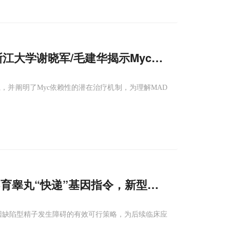
江大学谢晓军/毛建华揭示Myc如何绕过Mtx2
，并阐明了Myc依赖性的潜在治疗机制，为理解MAD
为不育睾丸“快递”基因指令，新型纳米疗法成功
修
基因缺陷型精子发生障碍的有效可行策略，为后续临床应