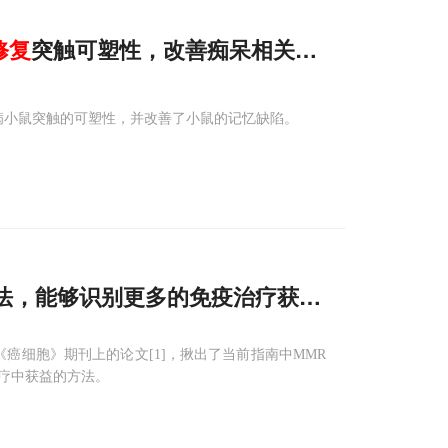
修复
突触可塑性，改善痴呆相关记忆
缺陷
蛋白病小鼠突触的可塑性，并改善了小鼠的记忆缺陷。
法，能够识别更多的免疫治疗获益乳腺癌患者
表在《癌细胞》期刊上的论文[1]，揪出了当前指南中MMR
疗中获益的方法。