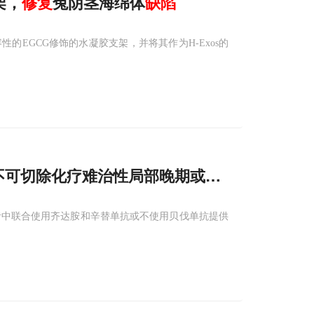
架，
修复
兔阴茎海绵体
缺陷
EGCG修饰的水凝胶支架，并将其作为H-Exos的
现治疗不可切除化疗难治性局部晚期或转移性微卫星稳
患者中联合使用齐达胺和辛替单抗或不使用贝伐单抗提供