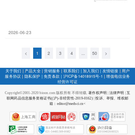
2026-06-23
<
1
2
3
4
...
50
>
关于我们
|
产品大全
|
营销服务
|
联系我们
|
加入我们
|
友情链接
|
用户
服务协议
|
隐私保护
|
免责条款
|
沪ICP备14018915号-1
|
增值电信业务
经营许可证
Copyright©2001-2020 bioon.com 版权所有 不得转载.
著作权声明
|
法律声明
|
互
联网药品信息服务资格证书((沪)-非经营性-2019-0162)
|
投诉、举报、维权邮
箱：editor@medsci.cn<
网
上海工商
络
社
会
征
021-54485309-8082
31010402000321