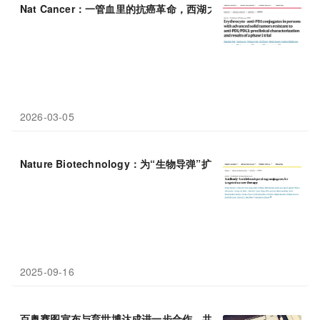
Nat Cancer：一管血里的抗癌革命，西湖大学高晓飞团队等开发
2026-03-05
Nature Biotechnology：为“生物导弹”扩容——
抗体
-瓶刷
偶联
物
2025-09-16
百奥赛图宣布与育世博达成进一步合作，共同推进同类首创双特异