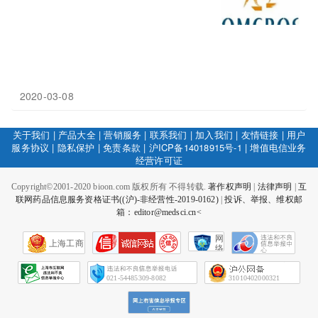
2020-03-08
关于我们
|
产品大全
|
营销服务
|
联系我们
|
加入我们
|
友情链接
|
用户
服务协议
|
隐私保护
|
免责条款
|
沪ICP备14018915号-1
|
增值电信业务
经营许可证
Copyright©2001-2020 bioon.com 版权所有 不得转载.
著作权声明
|
法律声明
|
互
联网药品信息服务资格证书((沪)-非经营性-2019-0162)
|
投诉、举报、维权邮
箱：editor@medsci.cn<
网
上海工商
络
社
会
征
021-54485309-8082
31010402000321
信
网