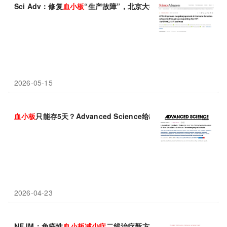
Sci Adv：修复
血小板
“生产故障”，北京大学张晓辉团队揭示ATR
2026-05-15
血小板
只能存5天？Advanced Science给出新答案：冻干合成
血
2026-04-23
NEJM：免疫性
血小板
减少
症
二线治疗新方案，伊那鲁单抗联合艾