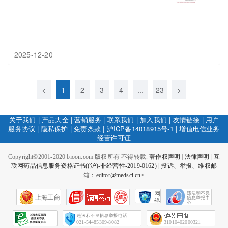
2025-12-20
<
1
2
3
4
...
23
>
关于我们
|
产品大全
|
营销服务
|
联系我们
|
加入我们
|
友情链接
|
用户
服务协议
|
隐私保护
|
免责条款
|
沪ICP备14018915号-1
|
增值电信业务
经营许可证
Copyright©2001-2020 bioon.com 版权所有 不得转载.
著作权声明
|
法律声明
|
互
联网药品信息服务资格证书((沪)-非经营性-2019-0162)
|
投诉、举报、维权邮
箱：editor@medsci.cn<
网
上海工商
络
社
会
征
021-54485309-8082
31010402000321