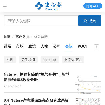
打开APP
搜索
首页
医疗器械
体外诊断
进展
市场
政策
人物
公司
会议
POCT
小鼠
分子检测
Hetairos
数字病理学
中枢神经系统
血浆特征
肺癌
生物标志物
Nature：抓住肾癌的“氧气开关”，新型
IL-1β
树突状细胞
肌酸
全基因组测序
靶向药临床数据亮眼！
2026-07-03
ecDNA
PDX模型
间充质基质细胞
组织修复
肿瘤浸润
免疫反应
1型糖尿病
病毒抗原
6月 Nature杂志重磅级亮点研究成果解