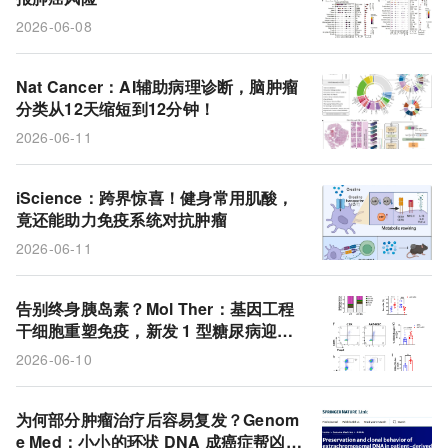
2026-06-08
Nat Cancer：AI辅助病理诊断，脑肿瘤
分类从12天缩短到12分钟！
2026-06-11
iScience：跨界惊喜！健身常用肌酸，
竟还能助力免疫系统对抗肿瘤
2026-06-11
告别终身胰岛素？Mol Ther：基因工程
干细胞重塑免疫，新发 1 型糖尿病迎来
逆转新疗法
2026-06-10
为何部分肿瘤治疗后容易复发？Genom
e Med：小小的环状 DNA 成癌症帮凶，