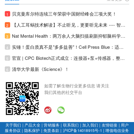
贝克曼库尔特连续三年荣获中国财经峰会三项大奖！
1
【人工耳蜗技术解读】不止听见，更要听见未来 ---- 智能耳蜗，开启人工耳蜗技术新纪元！
2
Nat Mental Health：两万余人大脑扫描刷新抑郁脑科学认知！抑郁不只是情绪病，视觉、运动脑区同步受损！
3
实锤！蛋白质真不是"多多益善"！Cell Press Blue：适度限蛋白，反而拉长健康寿命！
4
官宣 | CPC Biotech正式成立：连接器+泵+传感器，整合生物制药流体管理解决方案！
5
清华大学最新《Science》！
6
如需了解生物行业更多信息 请关注
我们其他的社交平台
关于我们
|
产品大全
|
营销服务
|
联系我们
|
加入我们
|
友情链接
|
用户
服务协议
|
隐私保护
|
免责条款
|
沪ICP备14018915号-1
|
增值电信业务