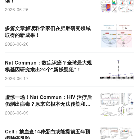
读！
缺陷拷贝
衰老
癌细胞
生活方式
脂肪
2026-06-26
动脉粥样硬化
端粒
肾癌
casdatifan
客观缓解率
代谢性疾病
肠道菌群
痣数量
多篇文章解读科学家们在肥胖研究领域
取得的新成果！
HIV
病毒载量
人群队列
多基因风险评分
2026-06-26
疾病负担
肥胖
GWAS
抗肿瘤活性
Nat Commun：数痣识癌？全球最大规
模基因研究揪出24个“新嫌疑犯”！
2026-06-17
虚惊一场！Nat Commun：HIV 治疗后
仍测出病毒？原来它根本无法传染和致
病
2026-06-09
Cell：抽血查14种蛋白或能提前五年预
报肺癌风险