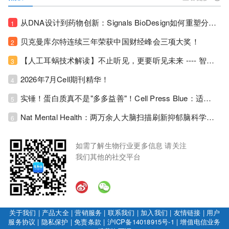
从DNA设计到药物创新：Signals BioDesign如何重塑分子生物学研发生态！
1
贝克曼库尔特连续三年荣获中国财经峰会三项大奖！
2
【人工耳蜗技术解读】不止听见，更要听见未来 ---- 智能耳蜗，开启人工耳蜗技术新纪元！
3
2026年7月Cell期刊精华！
4
实锤！蛋白质真不是"多多益善"！Cell Press Blue：适度限蛋白，反而拉长健康寿命！
5
Nat Mental Health：两万余人大脑扫描刷新抑郁脑科学认知！抑郁不只是情绪病，视觉、运动脑区同步受损！
6
如需了解生物行业更多信息 请关注
我们其他的社交平台
关于我们
|
产品大全
|
营销服务
|
联系我们
|
加入我们
|
友情链接
|
用户
服务协议
|
隐私保护
|
免责条款
|
沪ICP备14018915号-1
|
增值电信业务