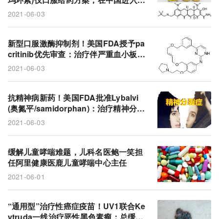
预防性治疗
急性治疗
Biohaven
诺华
先审查!
2021-06-03
ensovibep
DARPin蛋白疗法
Molecular Partners
MP0420
新型冠状病毒
UV1
Ultimovacs
新型口服激酶抑制剂！美国FDA授予pa
critinib优先审查：治疗伴严重血小板减
omadacycline
Nuzyra
Paratek
再鼎医药
少症的骨髓纤维化患者!
2021-06-03
奥玛环素
四环素
CABP
强生
CD3
抗精神病新药！美国FDA批准Lybalvi
B细胞成熟抗原
teclistamab
T细胞
(奥氮平/samidorphan)：治疗精神分裂
症和双相I型障碍!
多发性骨髓瘤
双特异性抗体
2021-06-03
社区获得性细菌性肺炎
CTI
奥氮平
缓解儿童哮喘难题，儿科名医鲍一笑担
双相情感障碍
抗精神病药物
精神分裂症
任阿里健康医鹿儿童哮喘中心主任
2021-06-01
Keytruda
哮喘
samidorphan
Lybalvi
pacritinib
JAK抑制剂
严重血小板减少症
“通用型”治疗性癌症疫苗！UV1联合Ke
ytruda一线治疗恶性黑色素瘤：总缓解
骨髓纤维化
Alkermes
BCMA