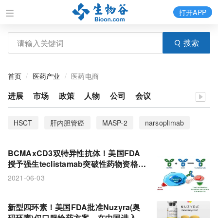
打开APP
搜索
首页
医药产业
医药电商
进展
市场
政策
人物
公司
会议
HSCT
肝内胆管癌
MASP-2
narsoplimab
TMA
Omeros
仑胜医药
iCCA
端粒酶
BCMAxCD3双特异性抗体！美国FDA
癌症疫苗
黑色素瘤
Basilea
FGFR激酶抑制剂
授予强生teclistamab突破性药物资格：
治疗多发性骨髓瘤疗效强劲!
2021-06-03
derazantinib
血栓性微血管病
造血干细胞移植
Nurtec ODT
CGRP
rimegepant
偏头痛
新型四环素！美国FDA批准Nuzyra(奥
玛环素)仅口服给药方案，在中国进入优