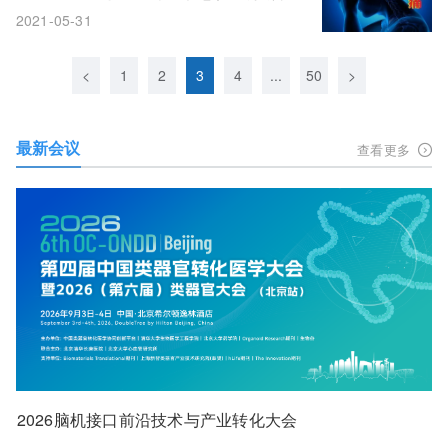
性治疗的偏头痛药物!
2021-05-31
<
1
2
3
4
...
50
>
最新会议
查看更多
2026脑机接口前沿技术与产业转化大会