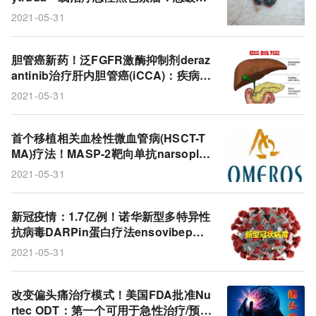
率60%，远超Keytruda!
2021-05-31
胆管癌新药！泛FGFR激酶抑制剂deraz
antinib治疗肝内胆管癌(iCCA)：疾病控
制率74.8%!
2021-05-31
首个移植相关血栓性微血管病(HSCT-T
MA)疗法！MASP-2靶向单抗narsoplim
ab美国审查延迟3个月!
2021-05-31
新冠疫情：1.7亿例！诺华新型多特异性
抗病毒DARPin蛋白疗法ensovibep进
入全球2/3期临床试验!
2021-05-31
改变偏头痛治疗模式！美国FDA批准Nu
rtec ODT：第一个可用于急性治疗/预防