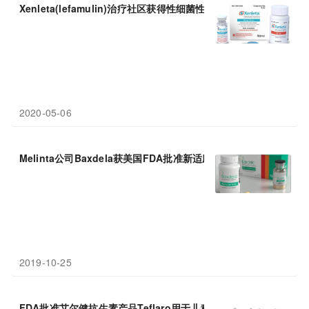
Xenleta(lefamulin)治疗社区获得性细菌性肺炎(
CABP
)可快速出
2020-05-06
Melinta公司Baxdela获美国FDA批准新适应症，治疗社区获得性
2019-10-25
FDA批准艾尔健抗生素产品Teflaro用于儿科患者治疗ABSSSI和
CA