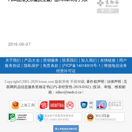
2016-06-07
关于我们
|
产品大全
|
营销服务
|
联系我们
|
加入我们
|
友情链接
|
用户
服务协议
|
隐私保护
|
免责条款
|
沪ICP备14018915号-1
|
增值电信业务
经营许可证
Copyright©2001-2020 bioon.com 版权所有 不得转载.
著作权声明
|
法律声明
|
互
联网药品信息服务资格证书((沪)-非经营性-2019-0162)
|
投诉、举报、维权邮
箱：editor@medsci.cn<
网
上海工商
络
社
会
征
021-54485309-8082
31010402000321
信
网