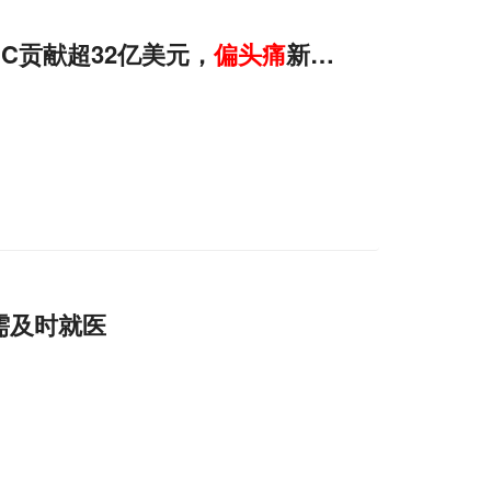
DC贡献超32亿美元，
偏头痛
新药爆发……
需及时就医