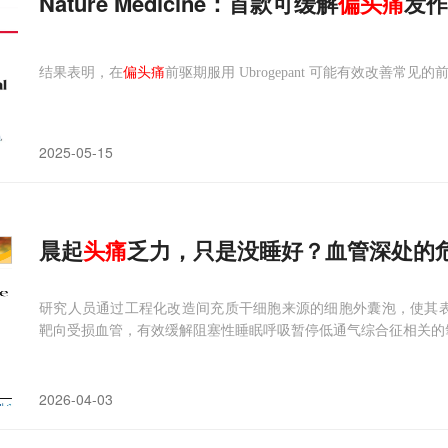
Nature Medicine：首款可缓解
偏头痛
发作
结果表明，在
偏头痛
前驱期服用 Ubrogepant 可能有效改善
2025-05-15
晨起
头痛
乏力，只是没睡好？血管深处的危机正
研究人员通过工程化改造间充质干细胞来源的细胞外囊泡，使其表面携带
靶向受损血管，有效缓解阻塞性睡眠呼吸暂停低通气综合征相关的
2026-04-03