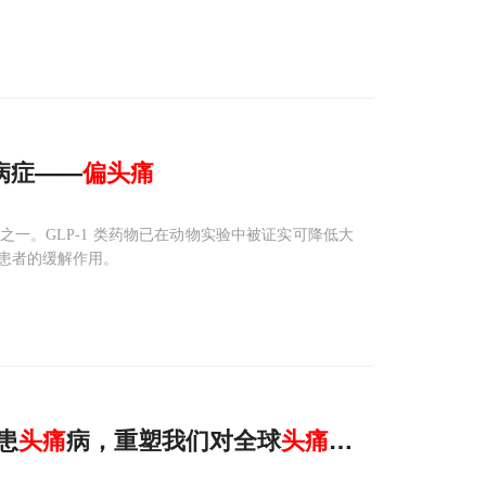
新病症——
偏头痛
之一。GLP-1 类药物已在动物实验中被证实可降低大
患者的缓解作用。
患
头痛
病，重塑我们对全球
头痛
流行病学的认