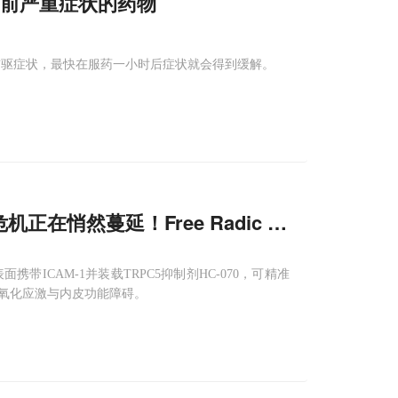
前严重症状的药物
常见的前驱症状，最快在服药一小时后症状就会得到缓解。
在悄然蔓延！Free Radic Biol Med
ICAM-1并装载TRPC5抑制剂HC-070，可精准
氧化应激与内皮功能障碍。