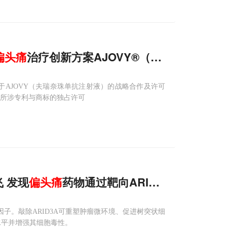
偏头痛
治疗创新方案AJOVY®（夫瑞奈珠单抗
关于AJOVY（夫瑞奈珠单抗注射液）的战略合作及许可
品所涉专利与商标的独占许可
Adv Sci：老药新用：复旦大学张剑/朱一飞 发现
偏头痛
药物通过靶向ARID3A重启干扰
因子。敲除ARID3A可重塑肿瘤微环境、促进树突状细
水平并增强其细胞毒性。