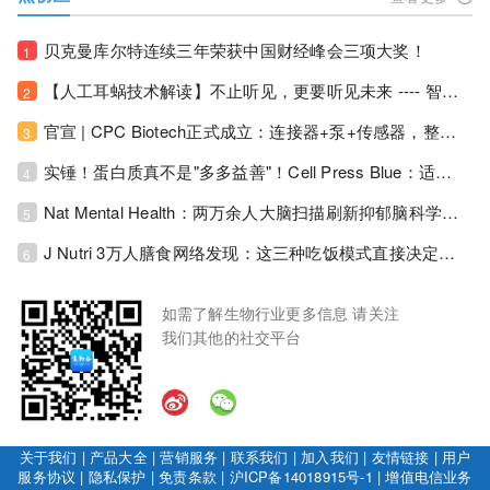
贝克曼库尔特连续三年荣获中国财经峰会三项大奖！
1
【人工耳蜗技术解读】不止听见，更要听见未来 ---- 智能耳蜗，开启人工耳蜗技术新纪元！
2
官宣 | CPC Biotech正式成立：连接器+泵+传感器，整合生物制药流体管理解决方案！
3
实锤！蛋白质真不是"多多益善"！Cell Press Blue：适度限蛋白，反而拉长健康寿命！
4
Nat Mental Health：两万余人大脑扫描刷新抑郁脑科学认知！抑郁不只是情绪病，视觉、运动脑区同步受损！
5
J Nutri 3万人膳食网络发现：这三种吃饭模式直接决定心血管风险与寿命长短！
6
如需了解生物行业更多信息 请关注
我们其他的社交平台
关于我们
|
产品大全
|
营销服务
|
联系我们
|
加入我们
|
友情链接
|
用户
服务协议
|
隐私保护
|
免责条款
|
沪ICP备14018915号-1
|
增值电信业务