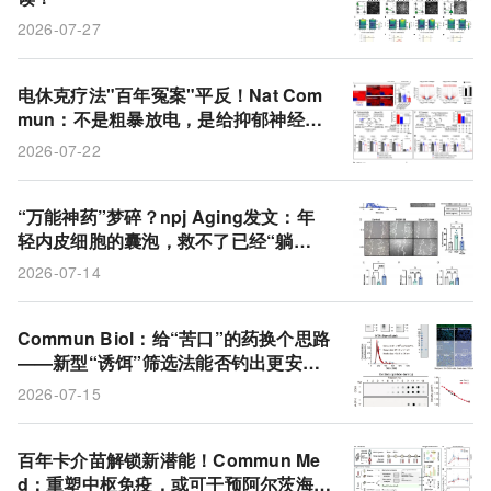
2026-07-27
电休克疗法"百年冤案"平反！Nat Com
mun：不是粗暴放电，是给抑郁神经元
做了一次"系统重装"
2026-07-22
“万能神药”梦碎？npj Aging发文：年
轻内皮细胞的囊泡，救不了已经“躺
平”的衰老血管
2026-07-14
Commun Biol：给“苦口”的药换个思路
——新型“诱饵”筛选法能否钓出更安全
的止痛药？
2026-07-15
百年卡介苗解锁新潜能！Commun Me
d：重塑中枢免疫，或可干预阿尔茨海默