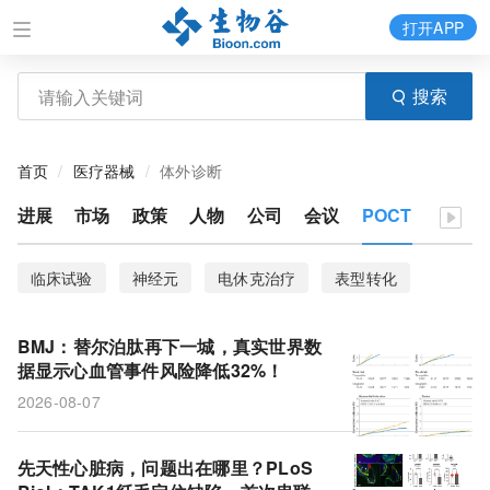
打开APP
搜索
首页
医疗器械
体外诊断
进展
市场
政策
人物
公司
会议
POCT
临床试验
神经元
电休克治疗
表型转化
平滑肌细胞
基因编辑技术
小鼠
mRNA疫苗
BMJ：替尔泊肽再下一城，真实世界数
结直肠癌
细胞外囊泡
内皮细胞
免疫细胞
据显示心血管事件风险降低32%！
2026-08-07
阿尔茨海默病
卡介苗
核酸适配体
EV-SELEX
G蛋白偶联受体
μ-阿片受体激动剂
生酮饮食
先天性心脏病，问题出在哪里？PLoS