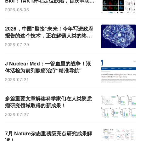
Biol：TAK1纤毛定位缺陷，首次串联起
免疫疗法
脑机接口
大脑皮层
神经退行性疾病
先心病+多系统畸形的统一通路
2026-08-06
斑马鱼
TAK1基因
2型糖尿病
MACE
先天性心脏病
产业发展
治疗结局
2026，中国“脑接”未来！今年写进政府
报告的这个技术，正在解锁人类的终极
胶质母细胞瘤
性别差异
GLP-1受体激动剂
自由
2026-07-29
预后
氯化镭-223
循环肿瘤DNA
前列腺癌
J Nuclear Med：一管血里的战争！液
CAR-T细胞
体活检为前列腺癌治疗“精准导航”
2026-07-21
多篇重要文章解读科学家们在人类胶质
瘤研究领域取得的新成果！
2026-07-27
7月 Nature杂志重磅级亮点研究成果解
读！