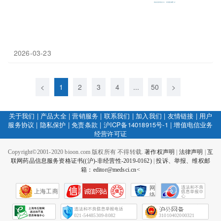
2026-03-23
<
1
2
3
4
...
50
>
关于我们
|
产品大全
|
营销服务
|
联系我们
|
加入我们
|
友情链接
|
用户
服务协议
|
隐私保护
|
免责条款
|
沪ICP备14018915号-1
|
增值电信业务
经营许可证
Copyright©2001-2020 bioon.com 版权所有 不得转载.
著作权声明
|
法律声明
|
互
联网药品信息服务资格证书((沪)-非经营性-2019-0162)
|
投诉、举报、维权邮
箱：editor@medsci.cn<
网
上海工商
络
社
会
征
021-54485309-8082
31010402000321