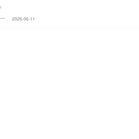
2026-06-11
Nature：李明/张燕团队合作揭示CRISPR-
该研究发现CRISPR-Cas系统不仅是精准猎杀噬菌体DNA的"狙击
2026-07-27
2025年
12
月Science期刊精华