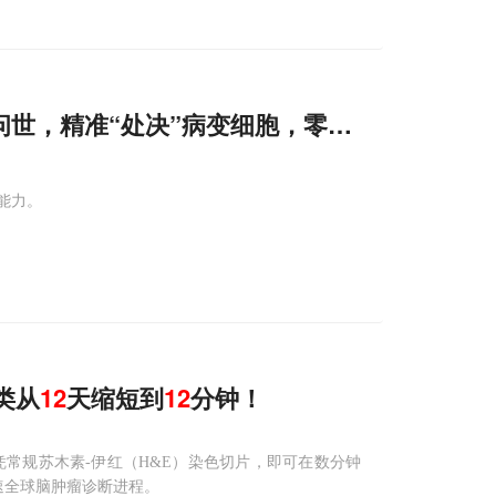
 问世，精准“处决”病变细胞，零误伤健康细胞
能力。
分类从
12
天缩短到
12
分钟！
，仅凭常规苏木素-伊红（H&E）染色切片，即可在数分钟
速全球脑肿瘤诊断进程。